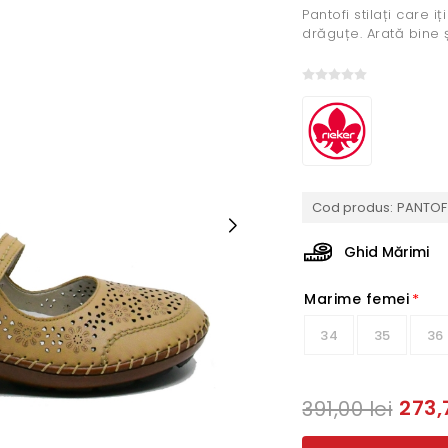
Pantofi stilați care iț
drăguțe. Arată bine ș
Cod produs:
PANTOF 
Ghid Mărimi
Marime femei
*
34
35
36
273,
391,00 lei