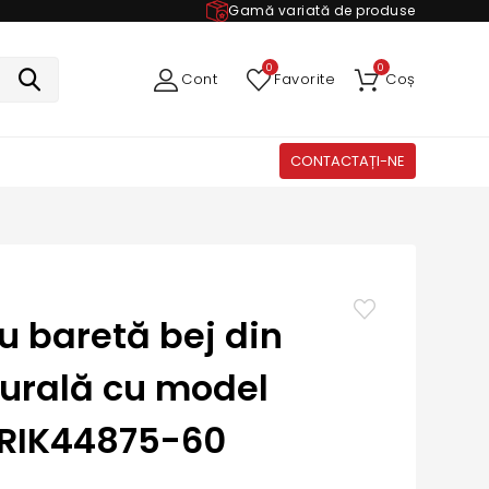
Gamă variată de produse
0
0
Cont
Favorite
Coș
CONTACTAȚI-NE
cu baretă bej din
turală cu model
 RIK44875-60