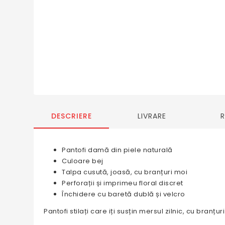
DESCRIERE
LIVRARE
Pantofi damă din piele naturală
Culoare bej
Talpa cusută, joasă, cu branțuri moi
Perforații și imprimeu floral discret
Închidere cu baretă dublă și velcro
Pantofi stilați care iți susțin mersul zilnic, cu branțu