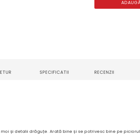
ADAUGĂ
RETUR
SPECIFICATII
RECENZII
ri moi și detalii drăguțe. Arată bine și se potrivesc bine pe piciorul