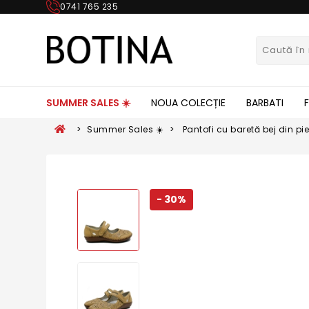
0741 765 235
SUMMER SALES ☀️
NOUA COLECȚIE
BARBATI
>
Summer Sales ☀️
>
Pantofi cu baretă bej din pi
RIK44875-60
- 30%