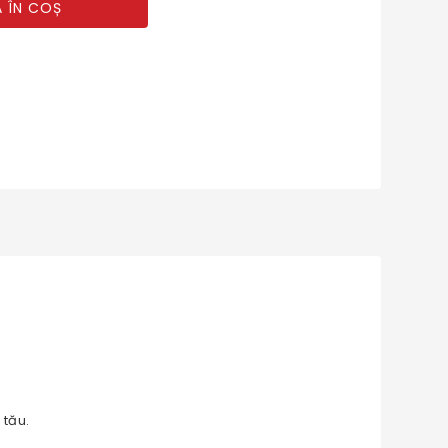
 ÎN COȘ
 tău.