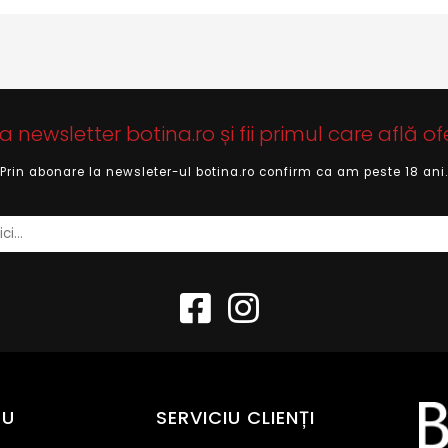
newsletter botina.ro și fii primul care află of
Prin abonare la newsleter-ul botina.ro confirm ca am peste 18 ani.
EU
SERVICIU CLIENȚI