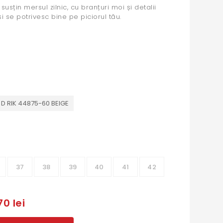
i susțin mersul zilnic, cu branțuri moi și detalii
i se potrivesc bine pe piciorul tău.
D RIK 44875-60 BEIGE
37
38
39
40
41
42
70 lei