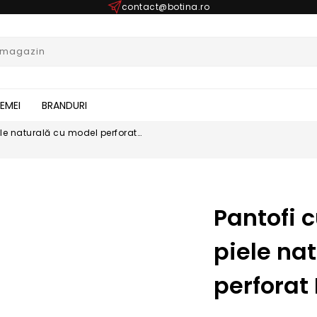
contact@botina.ro
FEMEI
BRANDURI
ele naturală cu model perforat
Pantofi 
piele na
perforat