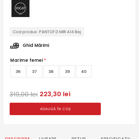
Cod produs:
PANTOF D MIR A14 Bej
Ghid Mărimi
Marime femei
*
36
37
38
39
40
223,30 lei
319,00 lei
ADAUGĂ ÎN COȘ