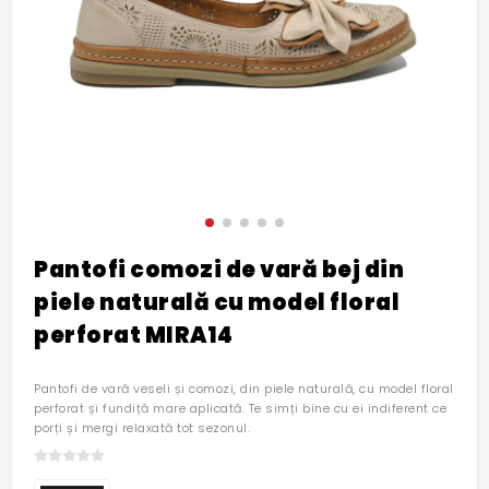
Pantofi comozi de vară bej din
piele naturală cu model floral
perforat MIRA14
Pantofi de vară veseli și comozi, din piele naturală, cu model floral
perforat și fundiță mare aplicată. Te simți bine cu ei indiferent ce
porți și mergi relaxată tot sezonul.