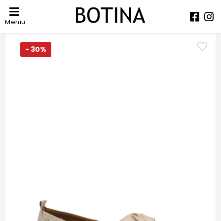
Meniu
- 30%