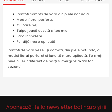
DESCRIERE
LIVRARE
RETUR
SPECIFICATII
Pantofi comozi de vară din piele naturală
Model floral perforat
Culoare bej
Talpa joasă cusută și toc mic
Fără închidere
Fundiță mare aplicată
Pantofi de vară veseli și comozi, din piele naturală, cu
model floral perforat și fundiță mare aplicată. Te simți
bine cu ei indiferent ce porți și mergi relaxată tot
sezonul.
Abonează-te la newsletter botina.ro și fii