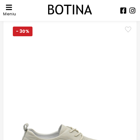
Meniu
- 30%