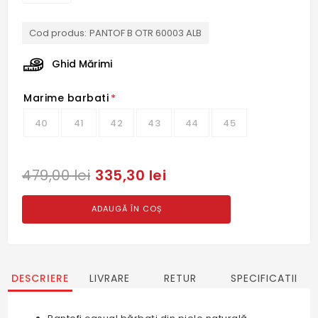
Cod produs:
PANTOF B OTR 60003 ALB
Ghid Mărimi
Marime barbati
*
40
41
42
43
44
45
335,30 lei
479,00 lei
ADAUGĂ ÎN COȘ
DESCRIERE
LIVRARE
RETUR
SPECIFICATII