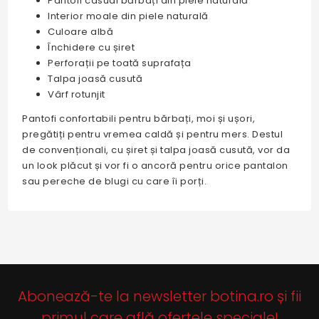
Pantofi casual bărbați din piele naturală
Interior moale din piele naturală
Culoare albă
Închidere cu șiret
Perforații pe toată suprafața
Talpa joasă cusută
Vârf rotunjit
Pantofi confortabili pentru bărbați, moi și ușori,
pregătiți pentru vremea caldă și pentru mers. Destul
de convenționali, cu șiret și talpa joasă cusută, vor da
un look plăcut și vor fi o ancoră pentru orice pantalon
sau pereche de blugi cu care îi porți.
Abonează-te la newsletter botina.ro și fii
primul care află ofertele speciale!