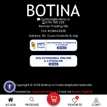
contact@botina.ro
0741 765 235
Remas Trading SRL
CUI: RO8642936
Adresa: Str. Cuza Voda Nr.8, Iași
Copyright © 2026 Botina.ro.Toate drepturile rezervate.
Powered by
nopCommerce
| Creat de
Ecom Digital
0
ACASA
PRODUSE
FAVORITE
CONT