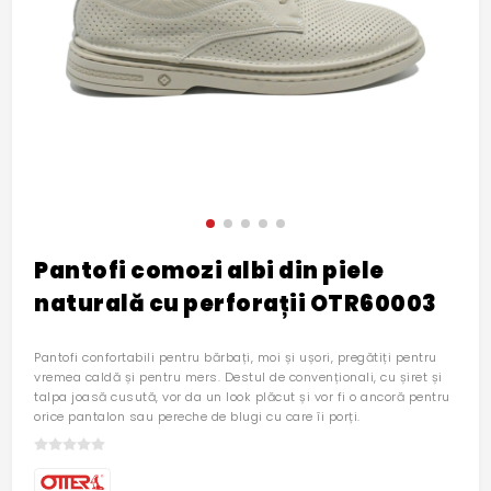
Pantofi comozi albi din piele
naturală cu perforații OTR60003
Pantofi confortabili pentru bărbați, moi și ușori, pregătiți pentru
vremea caldă și pentru mers. Destul de convenționali, cu șiret și
talpa joasă cusută, vor da un look plăcut și vor fi o ancoră pentru
orice pantalon sau pereche de blugi cu care îi porți.