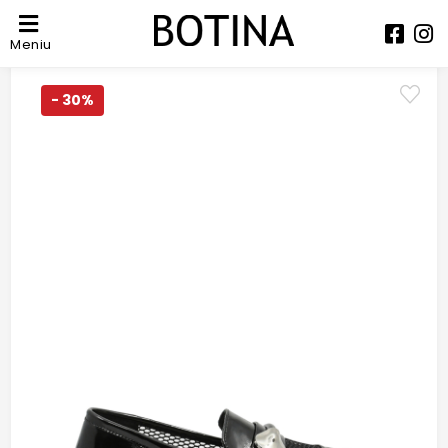
Meniu
- 30%