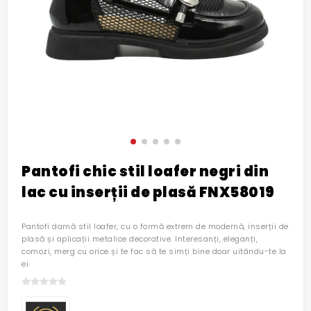
Pantofi chic stil loafer negri din
lac cu inserții de plasă FNX58019
Pantofi damă stil loafer, cu o formă extrem de modernă, inserții de
plasă și aplicații metalice decorative. Interesanți, eleganți,
comozi, merg cu orice și te fac să te simți bine doar uitându-te la
ei.