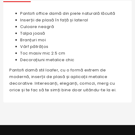
Pantofi office damă din piele naturală lăcuită
Inserții de plasă în față și lateral
Culoare neagră
Talpa joasă
Branțuri moi
Vârf pătrățos
Toc masiv mic 2.5 cm
Decorațiuni metalice chic
Pantofi damă stil loafer, cu o formă extrem de
modernă, inserții de plasă și aplicații metalice
decorative. Interesanți, eleganți, comozi, merg cu
orice și te fac să te simți bine doar uitându-te la ei.