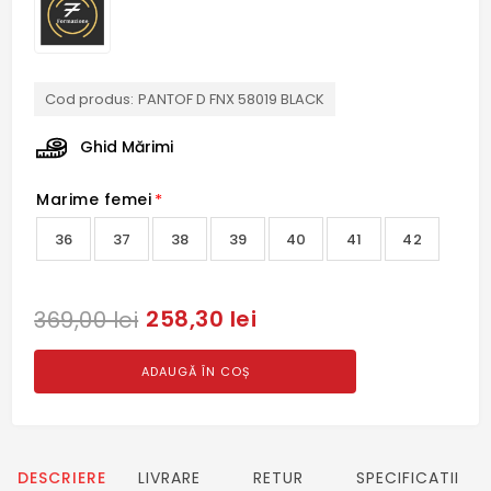
Cod produs:
PANTOF D FNX 58019 BLACK
Ghid Mărimi
Marime femei
*
36
37
38
39
40
41
42
258,30 lei
369,00 lei
ADAUGĂ ÎN COȘ
DESCRIERE
LIVRARE
RETUR
SPECIFICATII