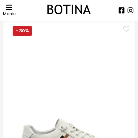
Meniu
- 30%