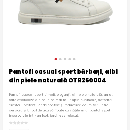
Pantofi casual sport bărbați, albi
din piele naturală OTR260004
Pantofi casual sport simpli, eleganți, din piele naturală, un stil
care evoluează din ce în ce mai mult spre business, datorită
creșterii pretențiilor de confort și reducerea delimitării între
serviciu și biroul de acasă. Toate calitățile unui pantof sport
încorporate într-un look business relaxat.