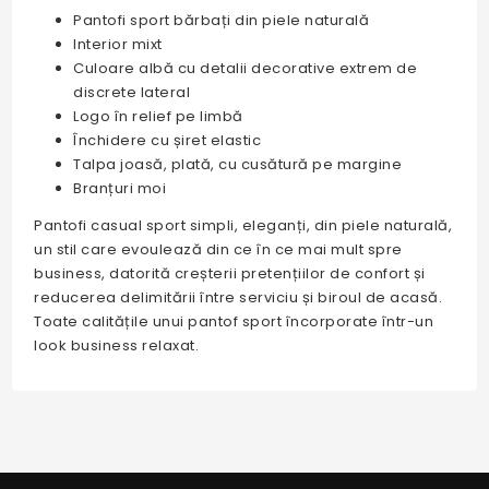
Pantofi sport bărbați din piele naturală
Interior mixt
Culoare albă cu detalii decorative extrem de
discrete lateral
Logo în relief pe limbă
Închidere cu șiret elastic
Talpa joasă, plată, cu cusătură pe margine
Branțuri moi
Pantofi casual sport simpli, eleganți, din piele naturală,
un stil care evoulează din ce în ce mai mult spre
business, datorită creșterii pretențiilor de confort și
reducerea delimitării între serviciu și biroul de acasă.
Toate calitățile unui pantof sport încorporate într-un
look business relaxat.