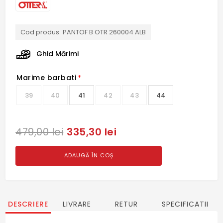
Cod produs:
PANTOF B OTR 260004 ALB
Ghid Mărimi
Marime barbati
*
39
40
41
42
43
44
335,30 lei
479,00 lei
ADAUGĂ ÎN COȘ
DESCRIERE
LIVRARE
RETUR
SPECIFICATII