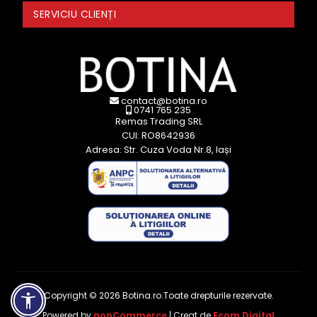
SERVICIU CLIENȚI
contact@botina.ro
0741 765 235
Remas Trading SRL
CUI: RO8642936
Adresa: Str. Cuza Voda Nr.8, Iași
Copyright © 2026 Botina.ro.Toate drepturile rezervate.
Powered by
nopCommerce
| Creat de
Ecom Digital