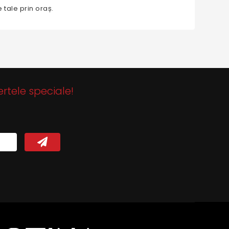
 tale prin oraș.
ertele speciale!