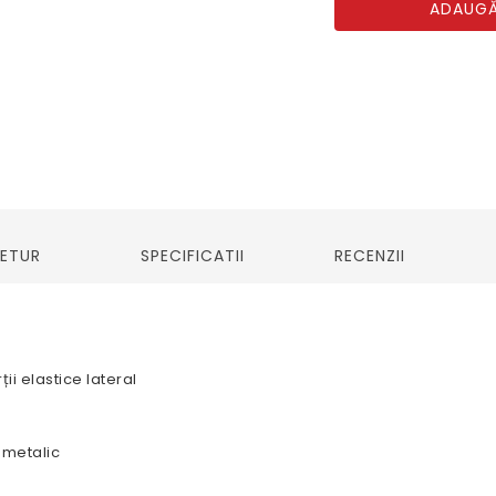
ADAUGĂ
RETUR
SPECIFICATII
RECENZII
ii elastice lateral
 metalic