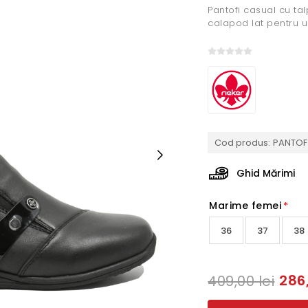
Pantofi casual cu ta
calapod lat pentru un
Cod produs:
PANTOF 
Ghid Mărimi
Marime femei
*
36
37
38
286,
409,00 lei