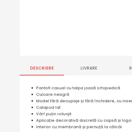
DESCRIERE
LIVRARE
Pantofi casual cu talpa joasă ortopedică
Culoare neagră
Model fără decupaje și fără închidere, cu inserț
Calapod lat
Vârf puțin rotunjit
Aplicație decorativă discretă cu capsă și logo
Interior cu membrană și pernuță la călcâi