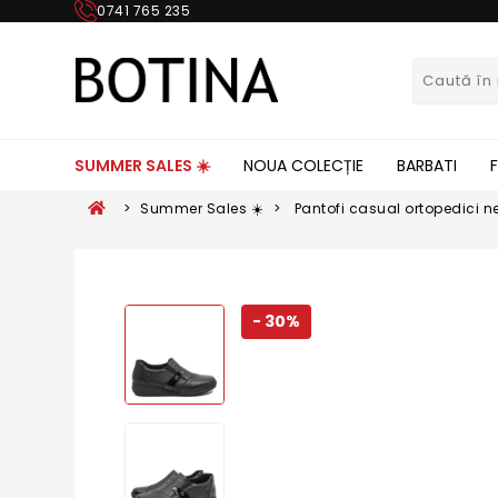
0741 765 235
SUMMER SALES ☀️
NOUA COLECȚIE
BARBATI
>
Summer Sales ☀️
>
Pantofi casual ortopedici n
00
- 30%