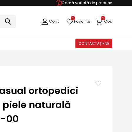
Gamă variată de produse
0
0
Cont
Favorite
Coș
CONTACTAȚI-NE
casual ortopedici
 piele naturală
0-00