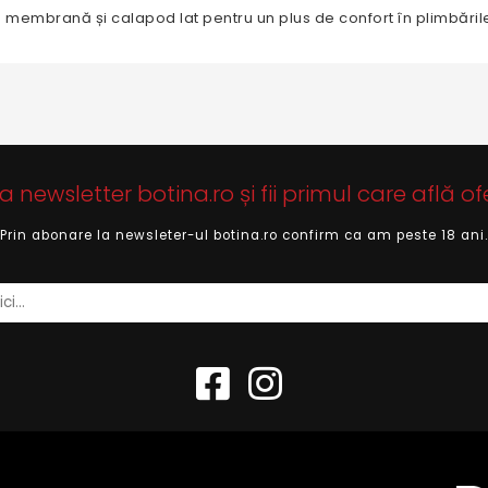
u membrană și calapod lat pentru un plus de confort în plimbările
newsletter botina.ro și fii primul care află of
Prin abonare la newsleter-ul botina.ro confirm ca am peste 18 ani.