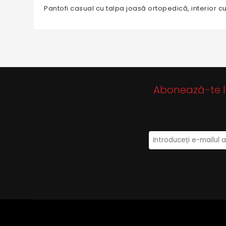
Pantofi casual cu talpa joasă ortopedică, interior c
Abonează-te la 