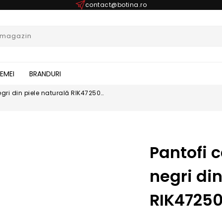
contact@botina.ro
FEMEI
BRANDURI
egri din piele naturală RIK47250-
Pantofi 
negri din
RIK4725