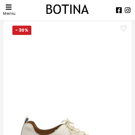
Meniu
- 30%