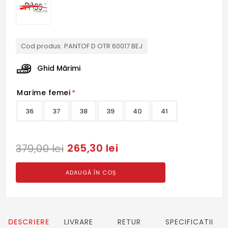
Cod produs:
PANTOF D OTR 60017 BEJ
Ghid Mărimi
Marime femei
*
36
37
38
39
40
41
265,30 lei
379,00 lei
ADAUGĂ ÎN COȘ
DESCRIERE
LIVRARE
RETUR
SPECIFICATII