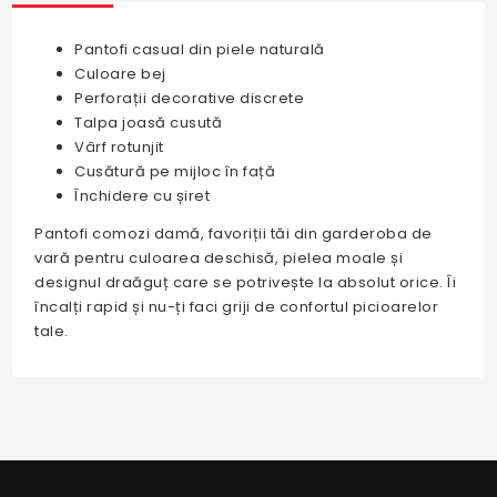
Pantofi casual din piele naturală
Culoare bej
Perforații decorative discrete
Talpa joasă cusută
Vârf rotunjit
Cusătură pe mijloc în față
Închidere cu șiret
Pantofi comozi damă, favoriții tăi din garderoba de
vară pentru culoarea deschisă, pielea moale și
designul draăguț care se potrivește la absolut orice. Îi
încalți rapid și nu-ți faci griji de confortul picioarelor
tale.