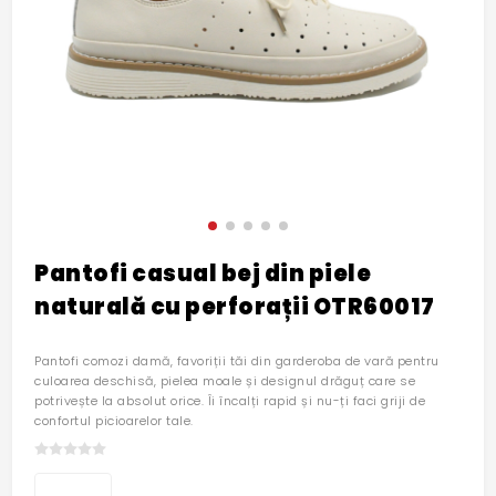
Pantofi casual bej din piele
naturală cu perforații OTR60017
Pantofi comozi damă, favoriții tăi din garderoba de vară pentru
culoarea deschisă, pielea moale și designul drăguț care se
potrivește la absolut orice. Îi încalți rapid și nu-ți faci griji de
confortul picioarelor tale.