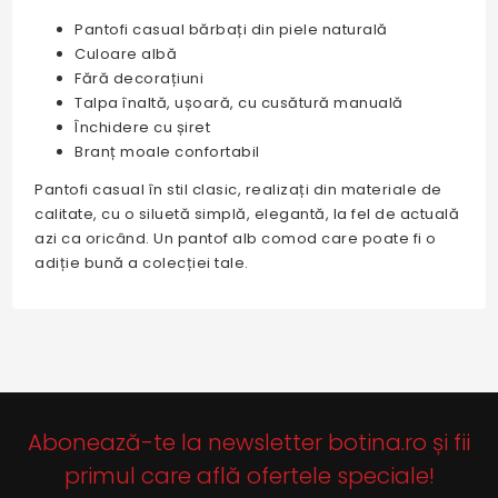
Pantofi casual bărbați din piele naturală
Culoare albă
Fără decorațiuni
Talpa înaltă, ușoară, cu cusătură manuală
Închidere cu șiret
Branț moale confortabil
Pantofi casual în stil clasic, realizați din materiale de
calitate, cu o siluetă simplă, elegantă, la fel de actuală
azi ca oricând. Un pantof alb comod care poate fi o
adiție bună a colecției tale.
Abonează-te la newsletter botina.ro și fii
primul care află ofertele speciale!