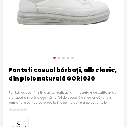
Pantofi casual bărbați, alb clasic,
din piele naturală GOR1030
Pantofi casual în stil clasic, realizați din materiale de calitate, cu
o siluetă simplă, elegantă, la fel de actuală azi ca oricând. Un
pantof alb comod care poate fi o adiție bună a colecției tale.