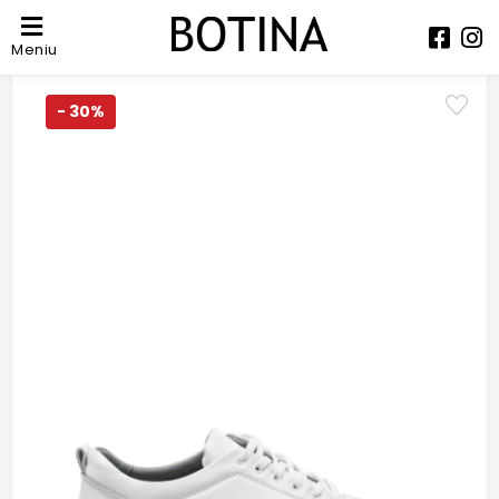
Meniu
- 30%