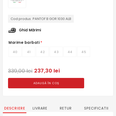
Cod produs:
PANTOF B GOR 1030 ALB
Ghid Mărimi
Marime barbati
*
40
41
42
43
44
45
237,30 lei
339,00 lei
ADAUGĂ ÎN COȘ
DESCRIERE
LIVRARE
RETUR
SPECIFICATII