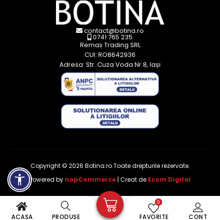
contact@botina.ro
0741 765 235
Remas Trading SRL
CUI: RO8642936
Adresa: Str. Cuza Voda Nr.8, Iași
Copyright © 2026 Botina.ro.Toate drepturile rezervate.
Powered by
nopCommerce
| Creat de
Ecom Digital
0
ACASA
PRODUSE
FAVORITE
CONT