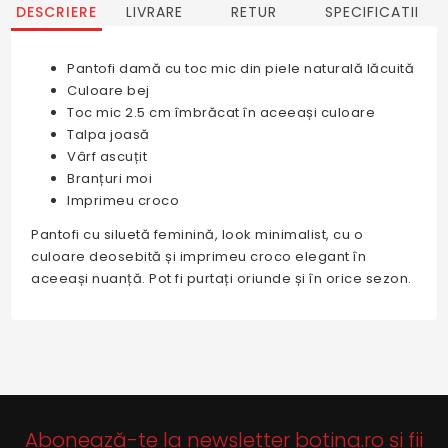
DESCRIERE
LIVRARE
RETUR
SPECIFICATII
Pantofi damă cu toc mic din piele naturală lăcuită
Culoare bej
Toc mic 2.5 cm îmbrăcat în aceeași culoare
Talpa joasă
Vârf ascuțit
Branțuri moi
Imprimeu croco
Pantofi cu siluetă feminină, look minimalist, cu o
culoare deosebită și imprimeu croco elegant în
aceeași nuanță. Pot fi purtați oriunde și în orice sezon.
Abonează-te la newsletter botina.ro și fii