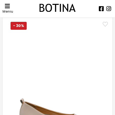
Meniu
- 30%