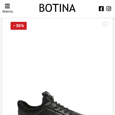
Meniu
- 30%