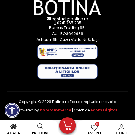
contact@botina.ro
0741 765 235
Remas Trading SRL
CUI: RO8642936
Adresa: Str. Cuza Voda Nr.8, Iași
Copyright © 2026 Botina.ro.Toate drepturile rezervate.
Powered by
nopCommerce
| Creat de
Ecom Digital
0
ACASA
PRODUSE
FAVORITE
CONT