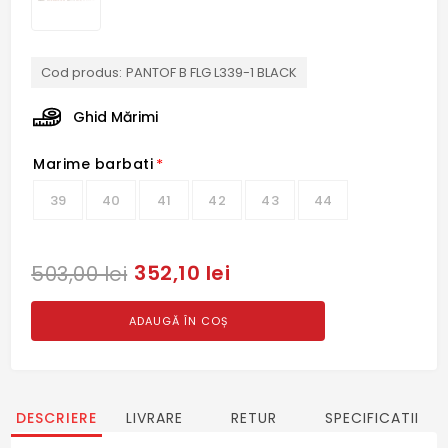
Cod produs:
PANTOF B FLG L339-1 BLACK
Ghid Mărimi
Marime barbati
*
39
40
41
42
43
44
352,10 lei
503,00 lei
ADAUGĂ ÎN COȘ
DESCRIERE
LIVRARE
RETUR
SPECIFICATII