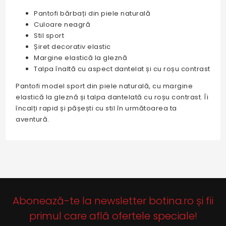
Pantofi bărbați din piele naturală
Culoare neagră
Stil sport
Șiret decorativ elastic
Margine elastică la gleznă
Talpa înaltă cu aspect dantelat și cu roșu contrast
Pantofi model sport din piele naturală, cu margine
elastică la gleznă și talpa dantelată cu roșu contrast. Îi
încalți rapid și pășești cu stil în următoarea ta
aventură.
Abonează-te la newsletter botina.ro și fii
primul care află ofertele speciale!