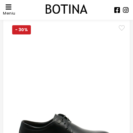
Meniu
- 30%