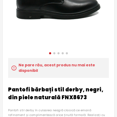
Ne pare rău, acest produs nu mai este
disponibil
Pantofi bărbați stil derby, negri,
din piele naturală FNX8673
Pantofi stil derby în culoarea neagră clasică ce emană
rafinament și complimentează orice ținută formală. Realizați cu