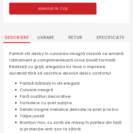
ADAUGĂ ÎN COȘ
DESCRIERE
LIVRARE
RETUR
SPECIFICATII
Pantofi stil derby în culoarea neagră clasică ce emană
rafinament și complimentează orice ținută formală.
Realizați cu grijă, eleganța lor face o impresie
durabilă fără să sacrifice absolut deloc confortul.
Pantofi bărbați în stil elegant
Culoare neagră
Fară cusături decorative
Închidere cu șiret subțire
Detalii insigne metalice delicate la șiret și la toc
Talpa joasă
Branțuri moi, cu zonă de masaj în partea din față
și protecție anti-șoc la călcâi