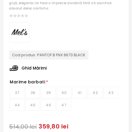
grijă, eleganța lor face o impresie durabilă fără să sacrifice
absolut deloc confortul.
Cod produs:
PANTOF B FNX 8673 BLACK
Ghid Mărimi
Marime barbati
*
37
38
39
40
41
42
43
44
45
46
47
359,80 lei
514,00 lei