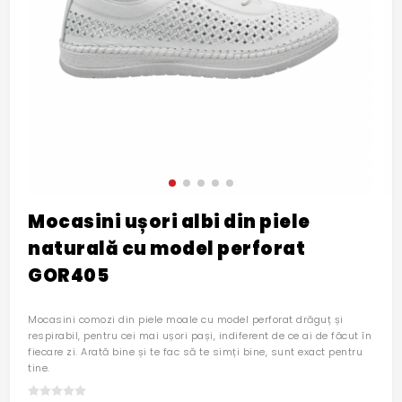
Mocasini ușori albi din piele
naturală cu model perforat
GOR405
Mocasini comozi din piele moale cu model perforat drăguț și
respirabil, pentru cei mai ușori pași, indiferent de ce ai de făcut în
fiecare zi. Arată bine și te fac să te simți bine, sunt exact pentru
tine.