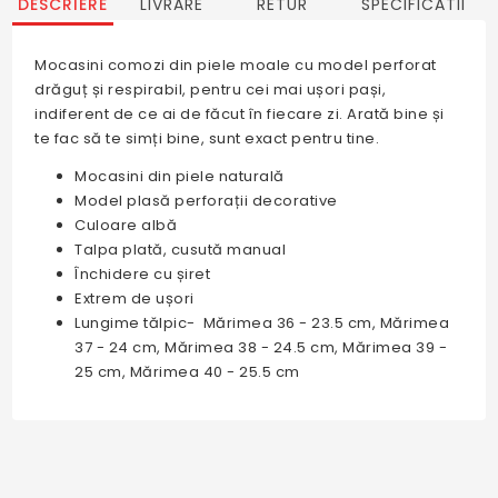
DESCRIERE
LIVRARE
RETUR
SPECIFICATII
Mocasini comozi din piele moale cu model perforat
drăguț și respirabil, pentru cei mai ușori pași,
indiferent de ce ai de făcut în fiecare zi. Arată bine și
te fac să te simți bine, sunt exact pentru tine.
Mocasini din piele naturală
Model plasă perforații decorative
Culoare albă
Talpa plată, cusută manual
Închidere cu șiret
Extrem de ușori
Lungime tălpic- Mărimea 36 - 23.5 cm, Mărimea
37 - 24 cm, Mărimea 38 - 24.5 cm, Mărimea 39 -
25 cm, Mărimea 40 - 25.5 cm