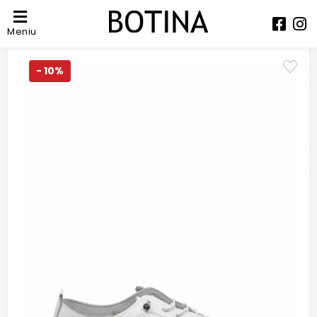
Meniu
- 10%