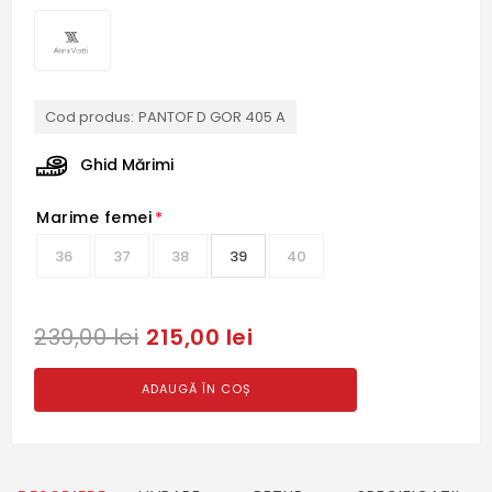
Cod produs:
PANTOF D GOR 405 A
Ghid Mărimi
Marime femei
*
36
37
38
39
40
215,00 lei
239,00 lei
ADAUGĂ ÎN COȘ