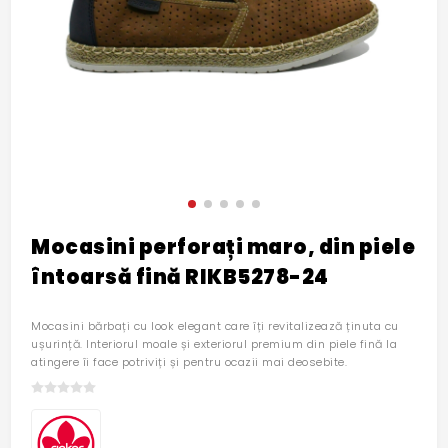
Mocasini perforați maro, din piele
întoarsă fină RIKB5278-24
Mocasini bărbați cu look elegant care îți revitalizează ținuta cu
ușurință. Interiorul moale și exteriorul premium din piele fină la
atingere îi face potriviți și pentru ocazii mai deosebite.