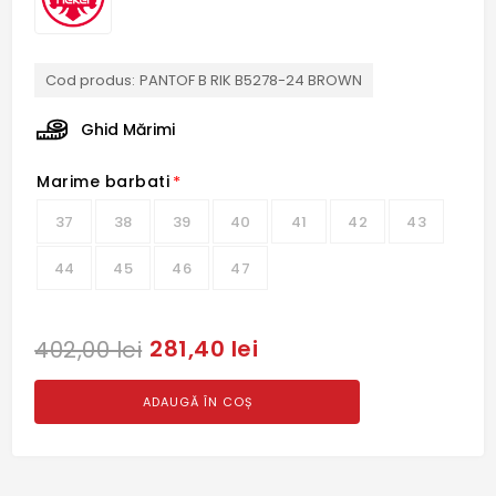
Cod produs:
PANTOF B RIK B5278-24 BROWN
Ghid Mărimi
Marime barbati
*
37
38
39
40
41
42
43
44
45
46
47
281,40 lei
402,00 lei
ADAUGĂ ÎN COȘ