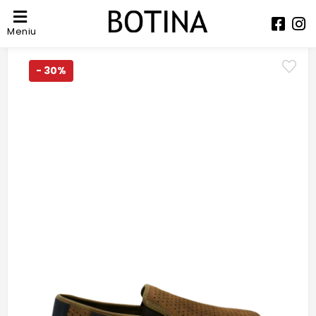
Meniu
- 30%