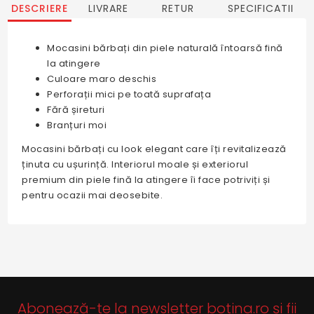
DESCRIERE
LIVRARE
RETUR
SPECIFICATII
Mocasini bărbați din piele naturală întoarsă fină
la atingere
Culoare maro deschis
Perforații mici pe toată suprafața
Fără șireturi
Branțuri moi
Mocasini bărbați cu look elegant care îți revitalizează
ținuta cu ușurință. Interiorul moale și exteriorul
premium din piele fină la atingere îi face potriviți și
pentru ocazii mai deosebite.
Abonează-te la newsletter botina.ro și fii