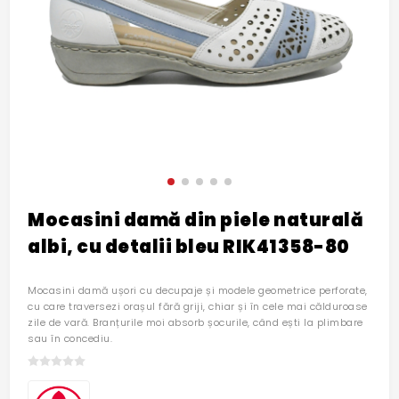
Mocasini damă din piele naturală
albi, cu detalii bleu RIK41358-80
Mocasini damă ușori cu decupaje și modele geometrice perforate,
cu care traversezi orașul fără griji, chiar și în cele mai călduroase
zile de vară. Branțurile moi absorb șocurile, când ești la plimbare
sau în concediu.