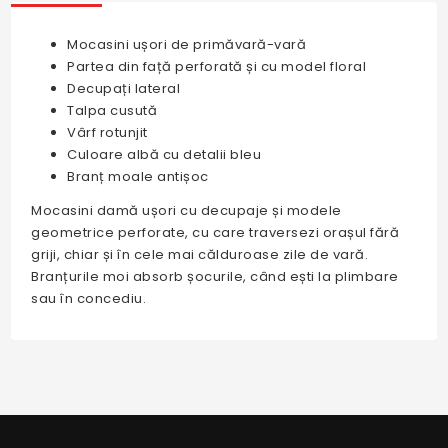
Mocasini ușori de primăvară-vară
Partea din față perforată și cu model floral
Decupați lateral
Talpa cusută
Vârf rotunjit
Culoare albă cu detalii bleu
Branț moale antișoc
Mocasini damă ușori cu decupaje și modele
geometrice perforate, cu care traversezi orașul fără
griji, chiar și în cele mai călduroase zile de vară.
Branțurile moi absorb șocurile, când ești la plimbare
sau în concediu.