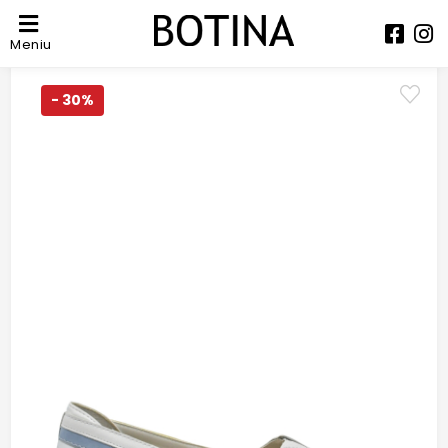
Meniu
- 30%