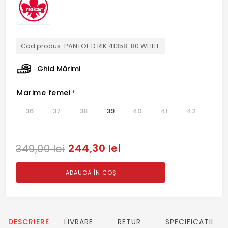
Cod produs:
PANTOF D RIK 41358-80 WHITE
Ghid Mărimi
Marime femei
*
36
37
38
39
40
41
42
244,30 lei
349,00 lei
ADAUGĂ ÎN COȘ
DESCRIERE
LIVRARE
RETUR
SPECIFICATII