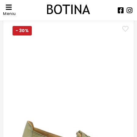
Meniu
- 30%