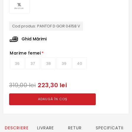
Cod produs:
PANTOF D GOR 04158 V
Ghid Mărimi
Marime femei
*
36
37
38
39
40
223,30 lei
319,00 lei
ADAUGĂ ÎN COȘ
DESCRIERE
LIVRARE
RETUR
SPECIFICATII