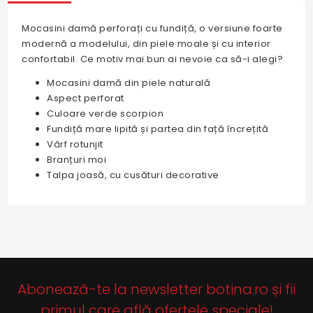
Mocasini damă perforați cu fundiță, o versiune foarte
modernă a modelului, din piele moale și cu interior
confortabil. Ce motiv mai bun ai nevoie ca să-i alegi?
Mocasini damă din piele naturală
Aspect perforat
Culoare verde scorpion
Fundiță mare lipită și partea din față încrețită
Vârf rotunjit
Branțuri moi
Talpa joasă, cu cusături decorative
Abonează-te la newsletter botina.ro și fii
primul care află ofertele speciale!