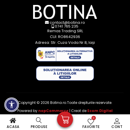
contact@botina.ro
0741 765 235
Remas Trading SRL
CUI: RO8642936
Adresa: Str. Cuza Voda Nr.8, Iași
Copyright © 2026 Botina.ro.Toate drepturile rezervate.
Powered by
nopCommerce
| Creat de
Ecom Digital
0
ACASA
PRODUSE
FAVORITE
CONT