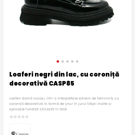
Loaferi negri din lac, cu coroniță
decorativă CASP85
Loaferi damă lucioși, într-o interpretare extrem de feminină, cu
coroniță decorativă în formă de șnur în jurul tălpii înalte și
aplicație fundiță stilizată în față.