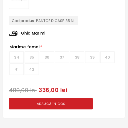
Cod produs:
PANTOF D CASP 85 NL
Ghid Mărimi
Marime femei
*
34
35
36
37
38
39
40
41
42
336,00 lei
480,00 lei
ADAUGĂ ÎN COȘ