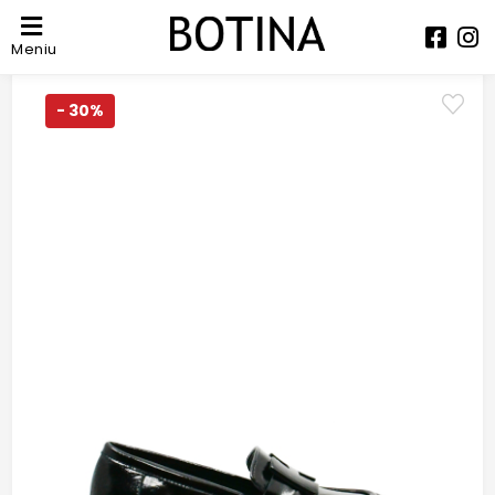
Meniu
- 30%