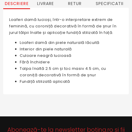
DESCRIERE
LIVRARE
RETUR
SPECIFICATII
Loaferi damă lucioși, într-o interpretare extrem de
feminină, cu coroniță decorativă în formă de șnur în
jurul tălpii înalte și aplicație fundiță stilizată în față.
Loaferi damă din piele naturală lăcuită
Interior din piele naturală
Culoare neagră lucioasă
Fără închidere
Talpa înaltă 2.5 cm și toc masiv 4.5 cm, cu
coroniță decorativă în formă de șnur
Fundiță stilizată aplicată
Abonează-te la newsletter botina.ro și fii