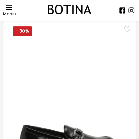
Meniu
- 30%