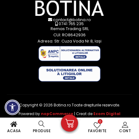
contact@botina.ro
0741 765 235
Remas Trading SRL
CUI: RO8642936
Adresa: Str. Cuza Voda Nr.8, Iași
Copyright © 2026 Botina.ro.Toate drepturile rezervate.
Powered by
nopCommerce
| Creat de
Ecom Digital
0
ACASA
PRODUSE
FAVORITE
CONT