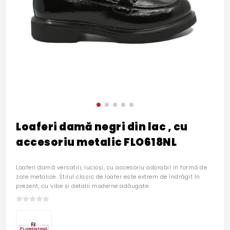
Loaferi damă negri din lac , cu
accesoriu metalic FLO618NL
Loaferi damă versatili, lucioși, cu accesoriu adorabil în formă de
zale metalice. Stilul clasic de loafer este extrem de îndrăgit în
prezent, cu vibe și detalii moderne adăugate.