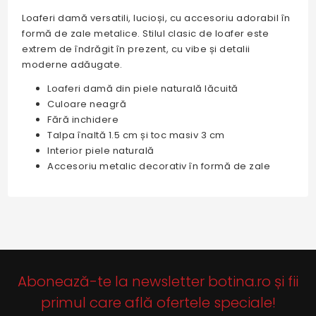
Loaferi damă versatili, lucioși, cu accesoriu adorabil în
formă de zale metalice. Stilul clasic de loafer este
extrem de îndrăgit în prezent, cu vibe și detalii
moderne adăugate.
Loaferi damă din piele naturală lăcuită
Culoare neagră
Fără inchidere
Talpa înaltă 1.5 cm și toc masiv 3 cm
Interior piele naturală
Accesoriu metalic decorativ în formă de zale
Abonează-te la newsletter botina.ro și fii
primul care află ofertele speciale!