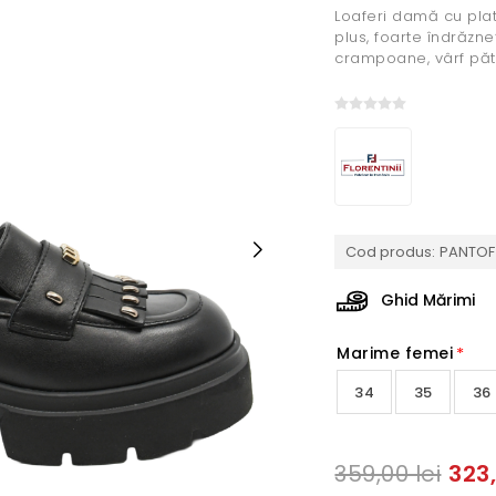
Loaferi damă cu plat
plus, foarte îndrăzne
crampoane, vârf pătra
Cod produs:
PANTOF 
Ghid Mărimi
Marime femei
*
34
35
36
323,
359,00 lei