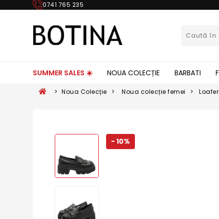
0741 765 235
SUMMER SALES ☀️
NOUA COLECȚIE
BARBATI
>
Noua Colecție
>
Noua colecție femei
>
Loafer
FLO14
- 10%