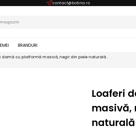
contact@botina.ro
FEMEI
BRANDURI
i damă cu platformă masivă, negri din piele naturală
4N
Loaferi 
masivă, 
naturală