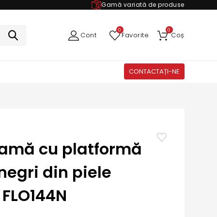
Gamă variată de produse
0
0
Cont
Favorite
Coș
CONTACTAȚI-NE
damă cu platformă
negri din piele
 FLO144N