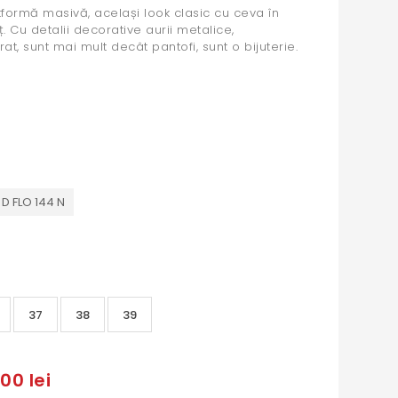
formă masivă, același look clasic cu ceva în
ț. Cu detalii decorative aurii metalice,
t, sunt mai mult decât pantofi, sunt o bijuterie.
D FLO 144 N
37
38
39
00 lei