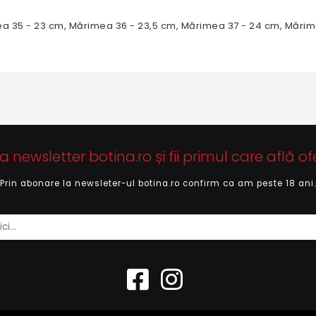
ea 35 - 23 cm, Mărimea 36 - 23,5 cm, Mărimea 37 - 24 cm, Mări
newsletter botina.ro și fii primul care află of
Prin abonare la newsleter-ul botina.ro confirm ca am peste 18 ani.