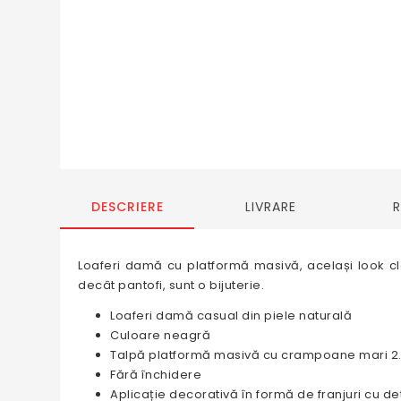
DESCRIERE
LIVRARE
Loaferi damă cu platformă masivă, același look cla
decât pantofi, sunt o bijuterie.
Loaferi damă casual din piele naturală
Culoare neagră
Talpă platformă masivă cu crampoane mari 2
Fără închidere
Aplicație decorativă în formă de franjuri cu det