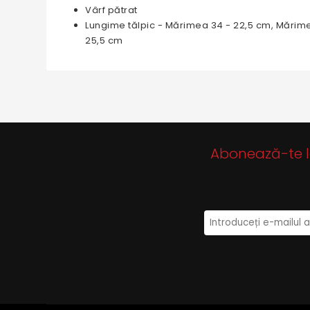
Vârf pătrat
Lungime tălpic - Mărimea 34 - 22,5 cm, Mărim
25,5 cm
Abonează-te la 