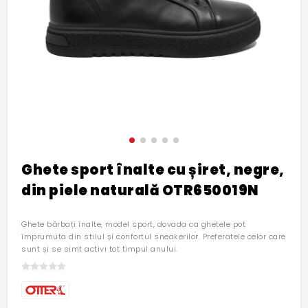
Ghete sport înalte cu șiret, negre,
din piele naturală OTR650019N
Ghete bărbați înalte, model sport, dovada ca ghetele pot
împrumuta din stilul și confortul sneakerilor. Preferatele celor care
sunt și se simt activi tot timpul anului.