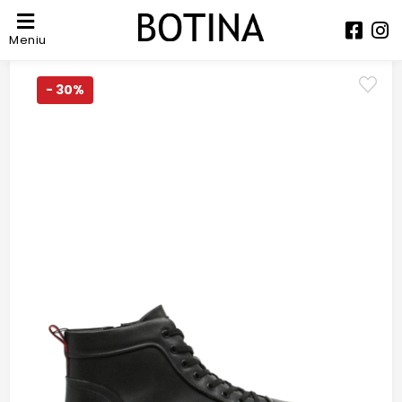
Meniu
- 30%