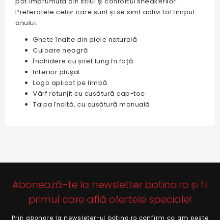
pot împrumuta din stilul și confortul sneakerilor.
Preferatele celor care sunt și se simt activi tot timpul
anului.
Ghete înalte din piele naturală
Culoare neagră
Închidere cu șiret lung în față
Interior plușat
Logo aplicat pe limbă
Vârf rotunjit cu cusătură cap-toe
Talpa înaltă, cu cusătură manuală
Abonează-te la newsletter botina.ro și fii
primul care află ofertele speciale!
Prin abonare la newsleter-ul botina.ro confirm ca am peste