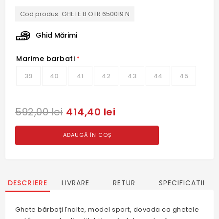
Cod produs:
GHETE B OTR 650019 N
Ghid Mărimi
Marime barbati
*
39
40
41
42
43
44
45
414,40 lei
592,00 lei
ADAUGĂ ÎN COȘ
DESCRIERE
LIVRARE
RETUR
SPECIFICATII
Ghete bărbați înalte, model sport, dovada ca ghetele