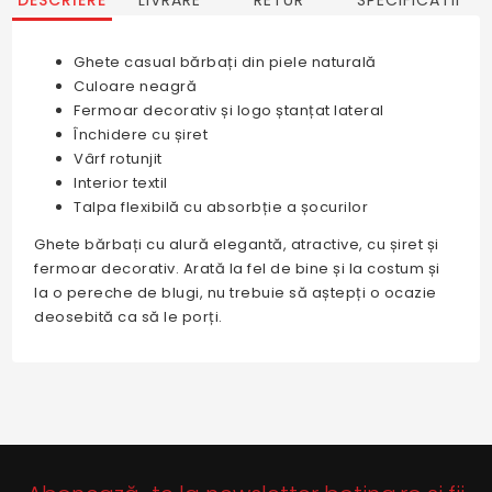
DESCRIERE
LIVRARE
RETUR
SPECIFICATII
Ghete casual bărbați din piele naturală
Culoare neagră
Fermoar decorativ și logo ștanțat lateral
Închidere cu șiret
Vârf rotunjit
Interior textil
Talpa flexibilă cu absorbție a șocurilor
Ghete bărbați cu alură elegantă, atractive, cu șiret și
fermoar decorativ. Arată la fel de bine și la costum și
la o pereche de blugi, nu trebuie să aștepți o ocazie
deosebită ca să le porți.