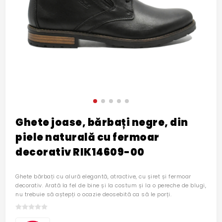
Ghete joase, bărbați negre, din
piele naturală cu fermoar
decorativ RIK14609-00
Ghete bărbați cu alură elegantă, atractive, cu șiret și fermoar
decorativ. Arată la fel de bine și la costum și la o pereche de blugi,
nu trebuie să aștepți o ocazie deosebită ca să le porți.