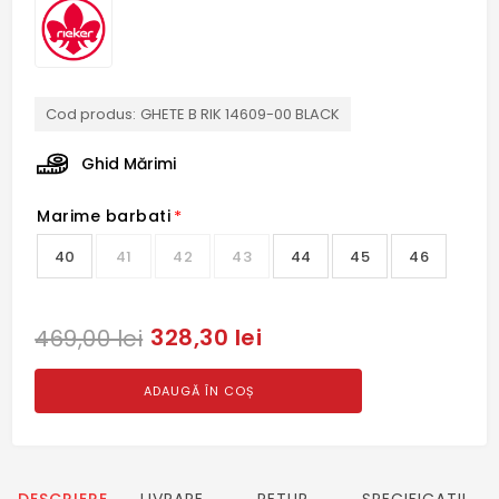
Cod produs:
GHETE B RIK 14609-00 BLACK
Ghid Mărimi
Marime barbati
*
40
41
42
43
44
45
46
328,30 lei
469,00 lei
ADAUGĂ ÎN COȘ