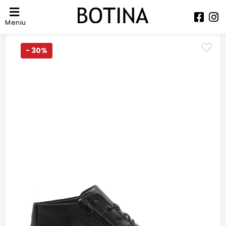
Meniu
- 30%