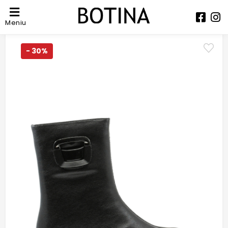
Meniu
- 30%