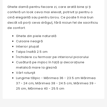
Ghete damă pentru fiecare zi, care arată bine și ți
conferă un look ceva mai elevat, potrivit și pentru o
cină elegantă sau pentru birou. Ce poate fi mai bun
decât să porți ceva drăguț, fără niciun fel de sacrificiu
de confort.
Ghete din piele naturală
Culoare neagră
Interior plușat
Talpa înaltă 2.5 cm
Închidere cu fermoar pe interiorul piciorului
Cusătură pe mijloc în față și decorațiune
metalică mare la gleznă
Vârf rotunjit
Lungime tălpic - Mărimea 36 - 23.5 cm Mărimea
37 - 24 cm, Mărimea 38 - 24.5 cm, Mărimea 39 -
25 cm, Mărimea 40 - 25.5 cm