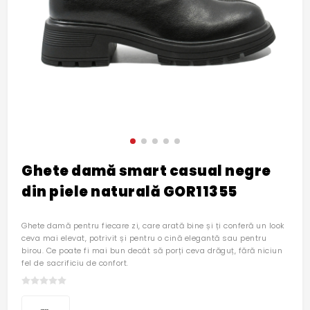
Ghete damă smart casual negre
din piele naturală GOR11355
Ghete damă pentru fiecare zi, care arată bine și ți conferă un look
ceva mai elevat, potrivit și pentru o cină elegantă sau pentru
birou. Ce poate fi mai bun decât să porți ceva drăguț, fără niciun
fel de sacrificiu de confort.