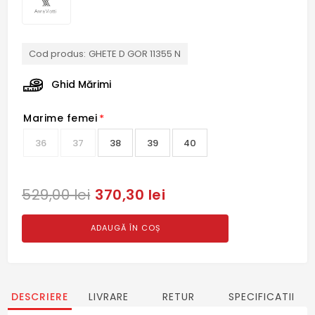
Cod produs:
GHETE D GOR 11355 N
Ghid Mărimi
Marime femei
*
36
37
38
39
40
370,30 lei
529,00 lei
ADAUGĂ ÎN COȘ
DESCRIERE
LIVRARE
RETUR
SPECIFICATII