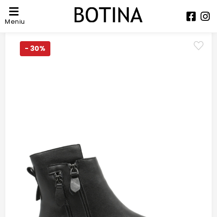
Meniu
- 30%