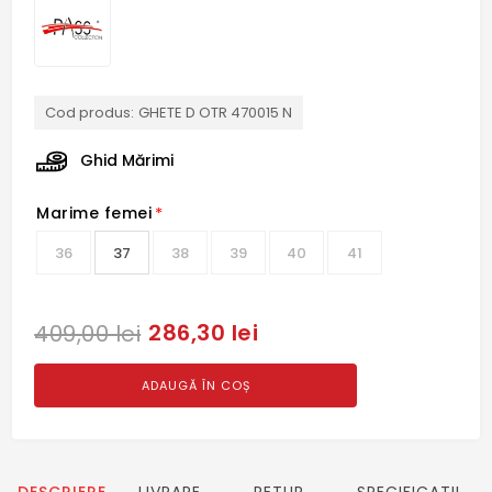
Cod produs:
GHETE D OTR 470015 N
Ghid Mărimi
Marime femei
*
36
37
38
39
40
41
286,30 lei
409,00 lei
ADAUGĂ ÎN COȘ