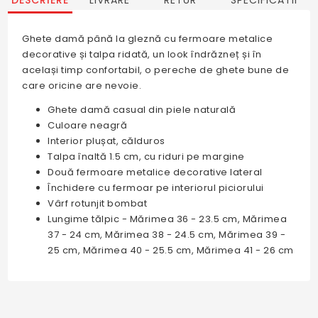
DESCRIERE
LIVRARE
RETUR
SPECIFICATII
Ghete damă până la gleznă cu fermoare metalice
decorative și talpa ridată, un look îndrăzneț și în
același timp confortabil, o pereche de ghete bune de
care oricine are nevoie.
Ghete damă casual din piele naturală
Culoare neagră
Interior plușat, călduros
Talpa înaltă 1.5 cm, cu riduri pe margine
Două fermoare metalice decorative lateral
Închidere cu fermoar pe interiorul piciorului
Vârf rotunjit bombat
Lungime tălpic - Mărimea 36 - 23.5 cm, Mărimea
37 - 24 cm, Mărimea 38 - 24.5 cm, Mărimea 39 -
25 cm, Mărimea 40 - 25.5 cm, Mărimea 41 - 26 cm