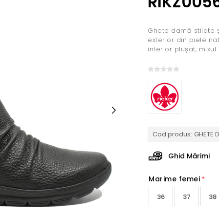
RIKZ005
Ghete damă stilate și
exterior din piele n
interior plușat, mixu
Cod produs:
GHETE D
Ghid Mărimi
Marime femei
*
36
37
38