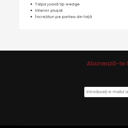
Talpa joasă tip wedge
Interior plușat
Încrețituri pe partea din față
Abonează-te la 