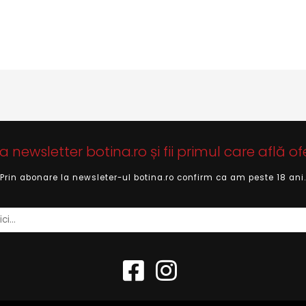
newsletter botina.ro și fii primul care află of
Prin abonare la newsleter-ul botina.ro confirm ca am peste 18 ani.