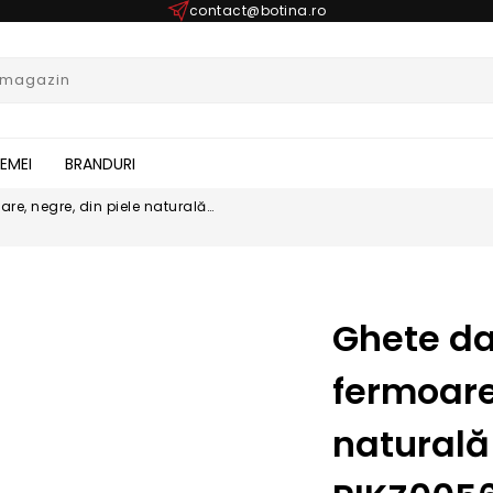
contact@botina.ro
FEMEI
BRANDURI
e, negre, din piele naturală
Ghete d
fermoare
naturală