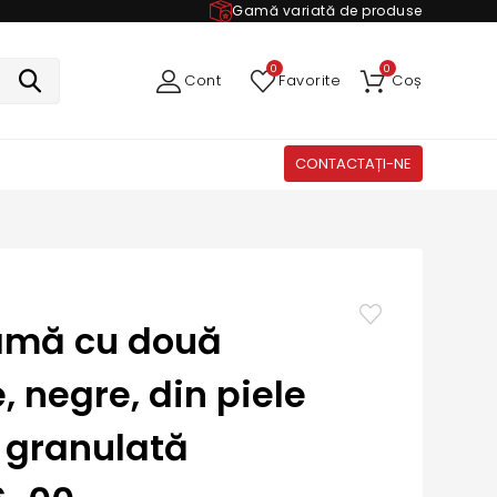
Gamă variată de produse
0
0
Cont
Favorite
Coș
CONTACTAȚI-NE
amă cu două
, negre, din piele
 granulată