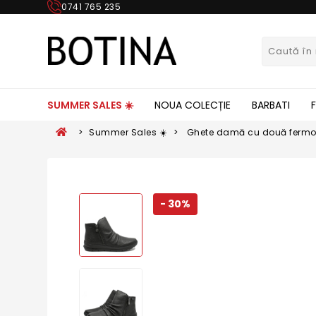
0741 765 235
SUMMER SALES ☀️
NOUA COLECȚIE
BARBATI
>
Summer Sales ☀️
>
Ghete damă cu două fermoar
granulată RIKZ0056-00
- 30%