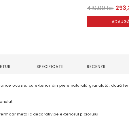
293,
419,00 lei
ADAUGĂ
RETUR
SPECIFICATII
RECENZII
 orice ocazie, cu exterior din piele naturală granulată, două ferm
anulat
 fermoar metalic decorativ pe exteriorul piciorului