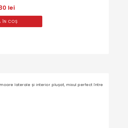
30 lei
 ÎN COȘ
oare laterale și interior plușat, mixul perfect între