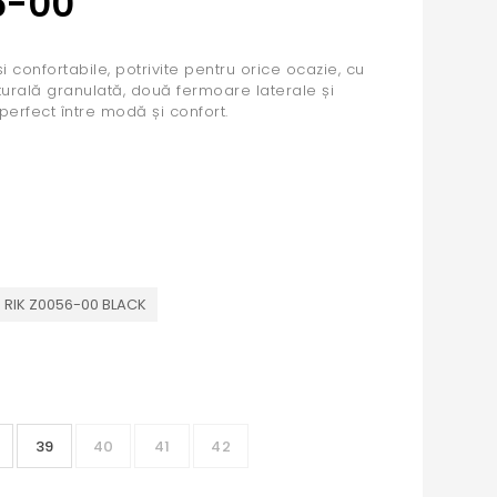
6-00
 confortabile, potrivite pentru orice ocazie, cu
aturală granulată, două fermoare laterale și
l perfect între modă și confort.
 RIK Z0056-00 BLACK
39
40
41
42