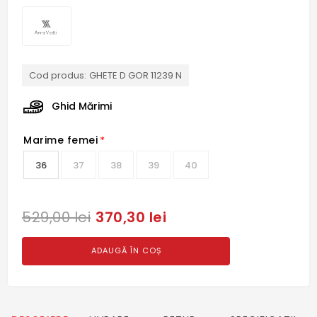
Cod produs:
GHETE D GOR 11239 N
Ghid Mărimi
Marime femei
*
36
37
38
39
40
370,30 lei
529,00 lei
ADAUGĂ ÎN COȘ