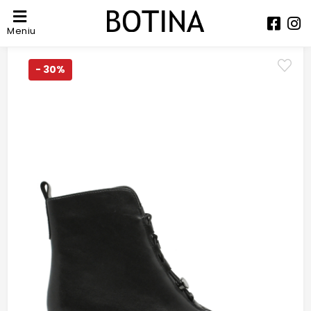
Meniu
- 30%