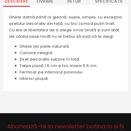
DESCRIERE
LIVRARE
RETUR
SPECIFICATII
Ghete damă până la gleznă, suple, simple, cu excepția
șiretului decorativ din față, cu toc comod puțin înalt.
Cu ele ai libertatea de a alege orice ținută și sunt atât
de călduroase încât nu ar trebui să eziți să le alegi.
Ghete din piele naturală
Culoare neagră
Șiret decorativ subțire în față
Talpa joasă 1.5 cm și toc masiv 5.5 cm
Fermoar pe interiorul piciorului
Interior plușat
Abonează-te la newsletter botina.ro și fii