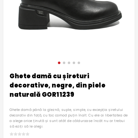
Ghete damă cu șireturi
decorative, negre, din piele
naturală GOR11239
Ghete damă până la gleznă, suple, simple, cu excepția șiretului
decorativ din față, cu toc comod puțin înalt. Cu ele ai libertatea de
a alege orice ținută și sunt atât de călduroase încât nu ar trebui
să eziți să le alegi.