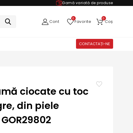
Gamă variată de produse
0
0
Cont
Favorite
Coș
CONTACTAȚI-NE
mă ciocate cu toc
gre, din piele
ă GOR29802