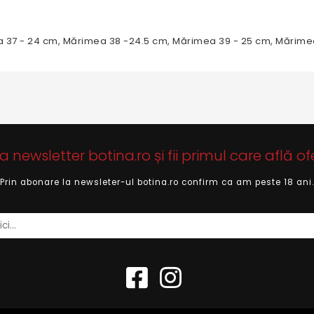
 37 - 24 cm, Mărimea 38 -24.5 cm, Mărimea 39 - 25 cm, Mărime
newsletter botina.ro și fii primul care află of
Prin abonare la newsleter-ul botina.ro confirm ca am peste 18 ani.