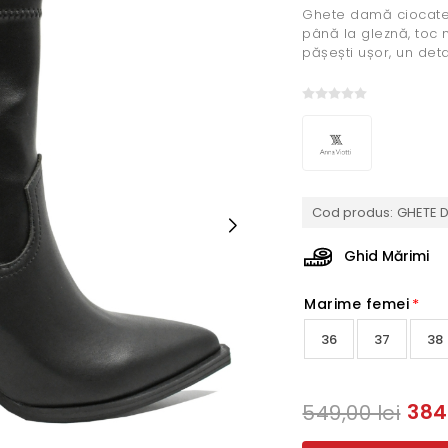
Ghete damă ciocate,
până la gleznă, toc m
pășești ușor, un det
Cod produs:
GHETE 
Ghid Mărimi
Marime femei
*
36
37
38
384
549,00 lei