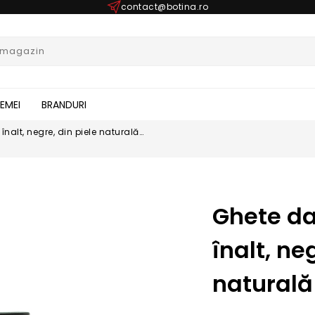
contact@botina.ro
FEMEI
BRANDURI
nalt, negre, din piele naturală
Ghete da
înalt, ne
natural