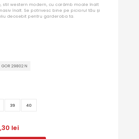
 stil western modern, cu carâmb moale înalt
asiv înalt. Se potrivesc bine pe piciorul tău și
aliu deosebit pentru garderoba ta.
D GOR 29802 N
39
40
,30 lei