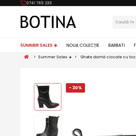
0741 765 235
SUMMER SALES ☀️
NOUA COLECȚIE
BARBATI
>
Summer Sales ☀️
>
Ghete damă ciocate cu toc î
GOR29802
- 30%