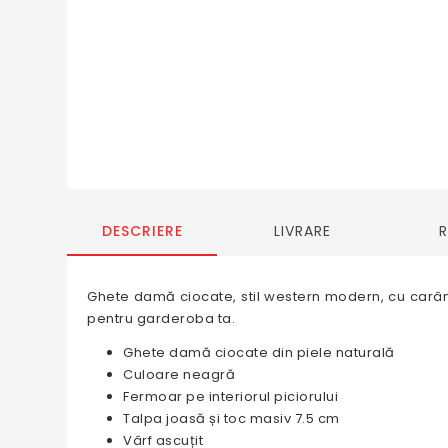
DESCRIERE
LIVRARE
Ghete damă ciocate, stil western modern, cu carâmb 
pentru garderoba ta.
Ghete damă ciocate din piele naturală
Culoare neagră
Fermoar pe interiorul piciorului
Talpa joasă și toc masiv 7.5 cm
Vârf ascuțit