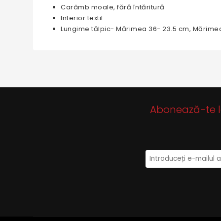
Carâmb moale, fără întăritură
Interior textil
Lungime tălpic- Mărimea 36- 23.5 cm, Mărimea
Abonează-te la 