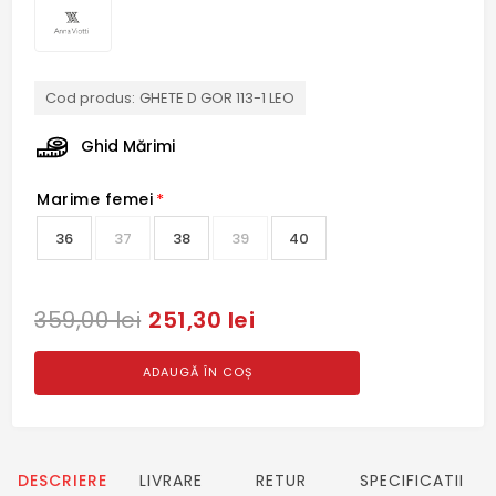
Cod produs:
GHETE D GOR 113-1 LEO
Ghid Mărimi
Marime femei
*
36
37
38
39
40
251,30 lei
359,00 lei
ADAUGĂ ÎN COȘ
DESCRIERE
LIVRARE
RETUR
SPECIFICATII