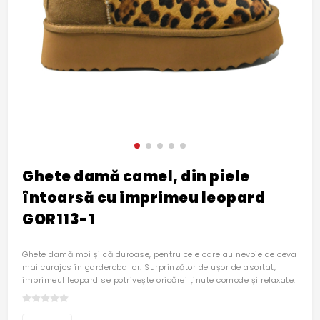
Ghete damă camel, din piele
întoarsă cu imprimeu leopard
GOR113-1
Ghete damă moi și călduroase, pentru cele care au nevoie de ceva
mai curajos în garderoba lor. Surprinzător de ușor de asortat,
imprimeul leopard se potrivește oricărei ținute comode și relaxate.