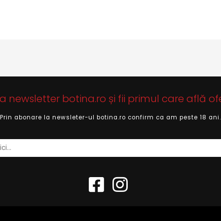
newsletter botina.ro și fii primul care află of
Prin abonare la newsleter-ul botina.ro confirm ca am peste 18 ani.