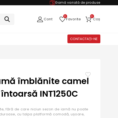
Gamă variată de produse
0
0
Cont
Favorite
Coș
CONTACTAȚI-NE
amă îmblănite camel
e întoarsă INT1250C
e, fără de care niciun sezon de iarnă nu poate
ălduroase, cu talpa platformă comodă, ușoare,