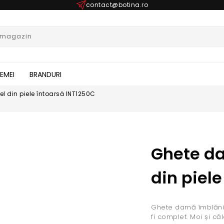
contact@botina.ro
FEMEI
BRANDURI
 din piele întoarsă INT1250C
Ghete d
din piel
Ghete damă îmblănit
fi complet. Moi și c