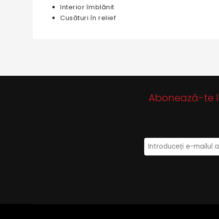
Interior îmblănit
Cusături în relief
Abonează-te la 