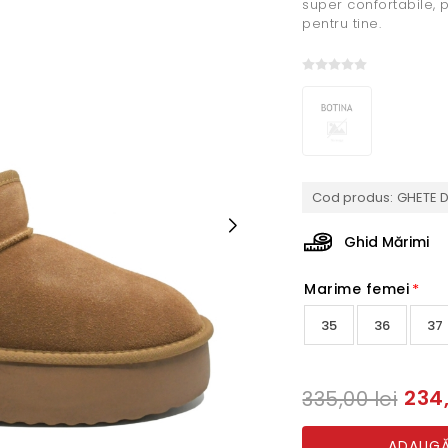
super confortabile, 
pentru tine.
Cod produs:
GHETE D
Ghid Mărimi
Marime femei
*
35
36
37
234,
335,00 lei
ADAUGĂ