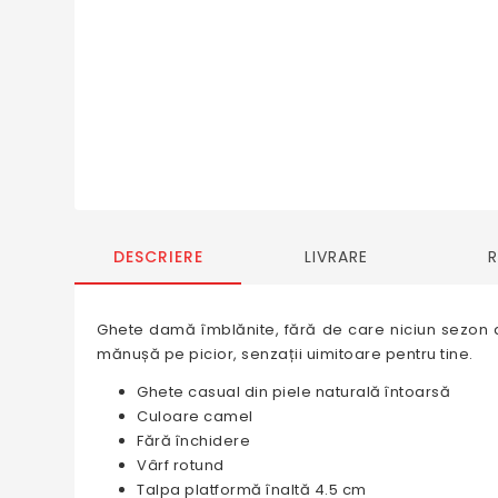
DESCRIERE
LIVRARE
Ghete damă îmblănite, fără de care niciun sezon d
mănușă pe picior, senzații uimitoare pentru tine.
Ghete casual din piele naturală întoarsă
Culoare camel
Fără închidere
Vârf rotund
Talpa platformă înaltă 4.5 cm