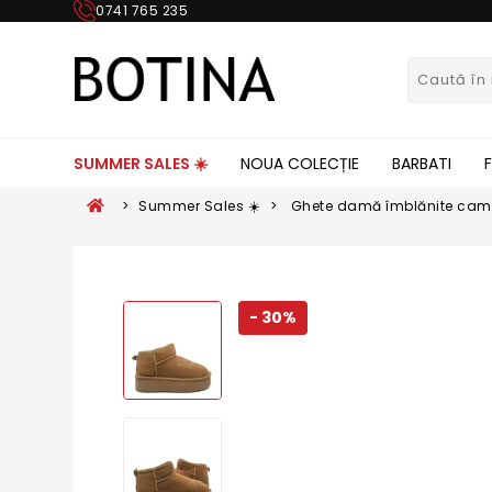
0741 765 235
SUMMER SALES ☀️
NOUA COLECȚIE
BARBATI
>
Summer Sales ☀️
>
Ghete damă îmblănite camel
- 30%