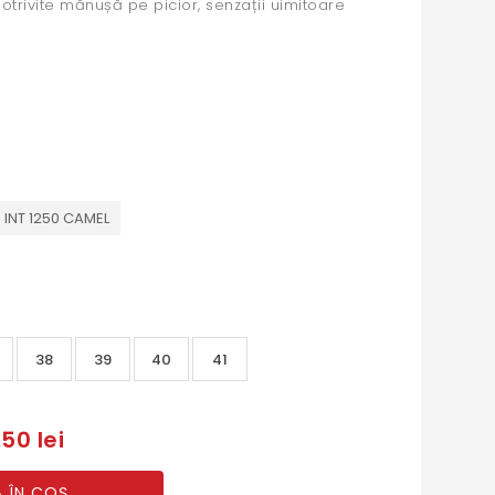
potrivite mănușă pe picior, senzații uimitoare
 INT 1250 CAMEL
38
39
40
41
50 lei
 ÎN COȘ