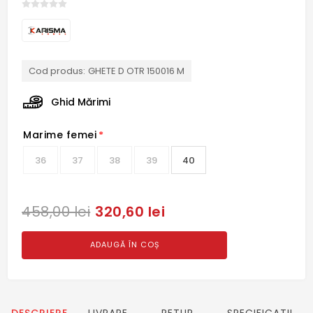
Cod produs:
GHETE D OTR 150016 M
Ghid Mărimi
Marime femei
*
36
37
38
39
40
320,60 lei
458,00 lei
ADAUGĂ ÎN COȘ
DESCRIERE
LIVRARE
RETUR
SPECIFICATII