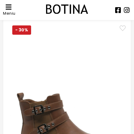
Meniu
- 30%