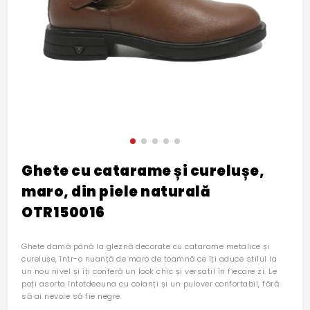
Ghete cu catarame și curelușe,
maro, din piele naturală
OTR150016
Ghete damă până la gleznă decorate cu catarame metalice și
curelușe, într-o nuanță de maro de toamnă ce îți aduce stilul la
un nou nivel și îți conferă un look chic și versatil în fiecare zi. Le
poți asorta întotdeauna cu colanți și un pulover confortabil, fără
să ai nevoie să fie negre.