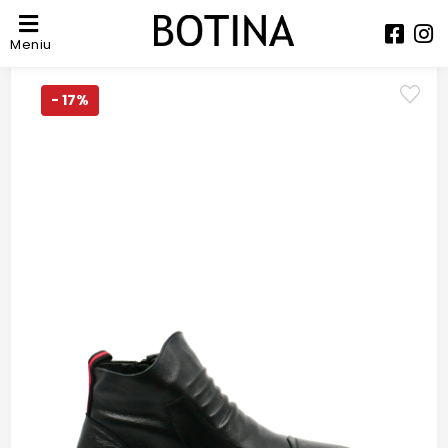
Meniu
- 17%