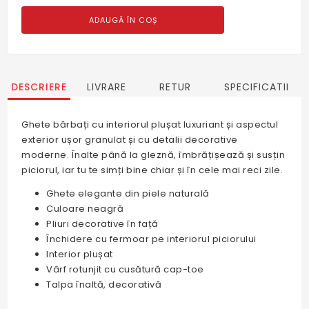
ADAUGĂ ÎN COȘ
DESCRIERE
LIVRARE
RETUR
SPECIFICATII
Ghete bărbați cu interiorul plușat luxuriant și aspectul
exterior ușor granulat și cu detalii decorative
moderne. Înalte până la gleznă, îmbrățișează și susțin
piciorul, iar tu te simți bine chiar și în cele mai reci zile.
Ghete elegante din piele naturală
Culoare neagră
Pliuri decorative în față
Închidere cu fermoar pe interiorul piciorului
Interior plușat
Vârf rotunjit cu cusătură cap-toe
Talpa înaltă, decorativă