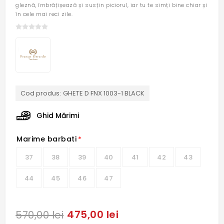
gleznă, îmbrățișează și susțin piciorul, iar tu te simți bine chiar și
în cele mai reci zile.
Cod produs:
GHETE D FNX 1003-1 BLACK
Ghid Mărimi
Marime barbati
*
37
38
39
40
41
42
43
44
45
46
47
475,00 lei
570,00 lei