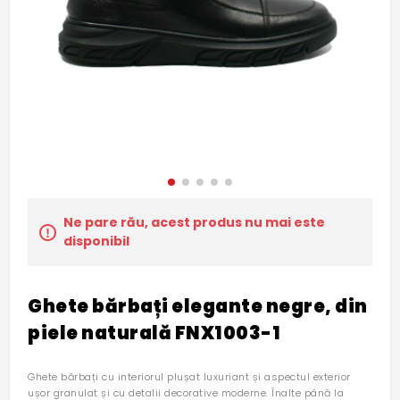
Ne pare rău, acest produs nu mai este
disponibil
Ghete bărbați elegante negre, din
piele naturală FNX1003-1
Ghete bărbați cu interiorul plușat luxuriant și aspectul exterior
ușor granulat și cu detalii decorative moderne. Înalte până la