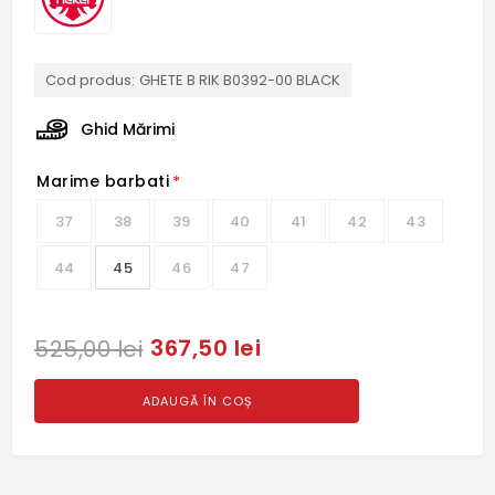
Cod produs:
GHETE B RIK B0392-00 BLACK
Ghid Mărimi
Marime barbati
*
37
38
39
40
41
42
43
44
45
46
47
367,50 lei
525,00 lei
ADAUGĂ ÎN COȘ