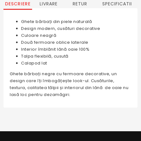
DESCRIERE
LIVRARE
RETUR
SPECIFICATII
Ghete bărbați din piele naturală
Design modern, cusături decorative
Culoare neagră
Două fermoare oblice laterale
Interior îmblănit lână oaie 100%
Talpa flexibilă, cusută
Calapod lat
Ghete bărbați negre cu fermoare decorative, un
design care îți îmbogățește look-ul. Cusăturile,
textura, calitatea tălpii și interiorul din lână de oaie nu
lasă loc pentru dezamăgiri.