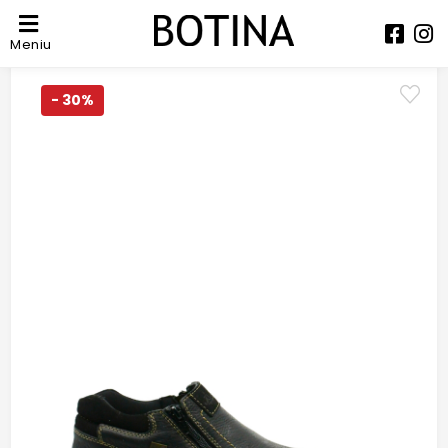
Meniu
- 30%