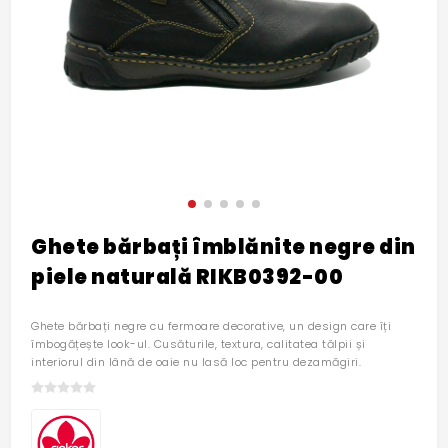
Ghete bărbați îmblănite negre din
piele naturală RIKB0392-00
Ghete bărbați negre cu fermoare decorative, un design care îți
îmbogățește look-ul. Cusăturile, textura, calitatea tălpii și
interiorul din lână de oaie nu lasă loc pentru dezamăgiri.