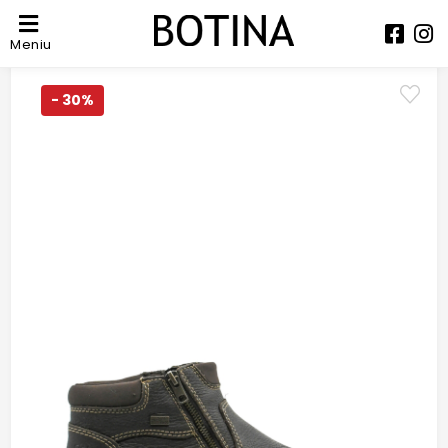
Meniu
- 30%