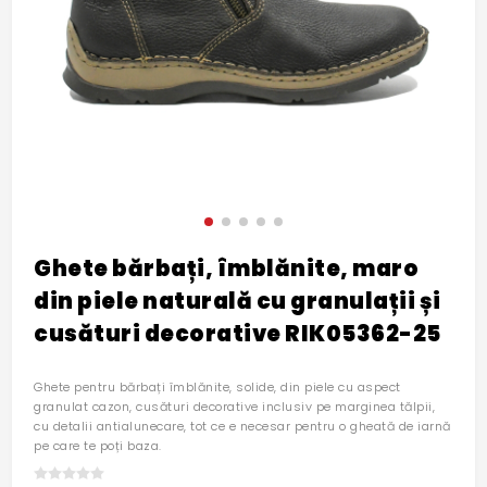
Ghete bărbați, îmblănite, maro
din piele naturală cu granulații și
cusături decorative RIK05362-25
Ghete pentru bărbați îmblănite, solide, din piele cu aspect
granulat cazon, cusături decorative inclusiv pe marginea tălpii,
cu detalii antialunecare, tot ce e necesar pentru o gheată de iarnă
pe care te poți baza.