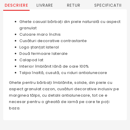
DESCRIERE
LIVRARE
RETUR
SPECIFICATII
Ghete casual bărbați din piele naturală cu aspect
granulat
Culoare maro închis
Cusături decorative contrastante
Logo ștanțat lateral
Două fermoare laterale
Calapod lat
Interior îmblănit lână de oaie 100%
Talpa înaltă, cusută, cu riduri antialunecare
Ghete pentru bărbați îmblănite, solide, din piele cu
aspect granulat cazon, cusături decorative inclusiv pe
marginea tălpii, cu detalii antialunecare, tot ce e
necesar pentru o gheată de iarnă pe care te poți
baza.