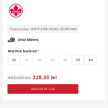
Cod produs:
GHETE B RIK 05362-25 BROWN
Ghid Mărimi
Marime barbati
*
40
41
42
43
44
45
46
328,30 lei
469,00 lei
ADAUGĂ ÎN COȘ