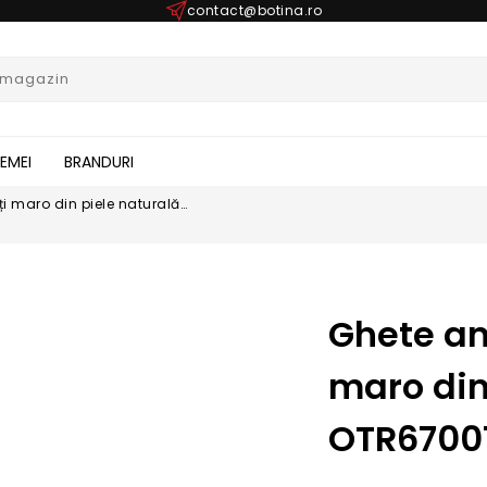
contact@botina.ro
FEMEI
BRANDURI
i maro din piele naturală
Ghete an
maro din
OTR6700