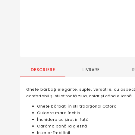
DESCRIERE
LIVRARE
Ghete bărbați elegante, suple, versatile, cu aspect l
confortabil și stilat toată ziua, chiar și când e iarnă.
Ghete bărbați în stil tradițional Oxford
Culoare maro închis
Închidere cu șiret în față
Carâmb până la gleznă
Interior îmblănit