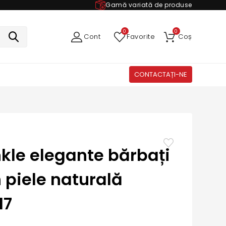
Gamă variată de produse
0
0
Cont
Favorite
Coș
CONTACTAȚI-NE
kle elegante bărbați
 piele naturală
17