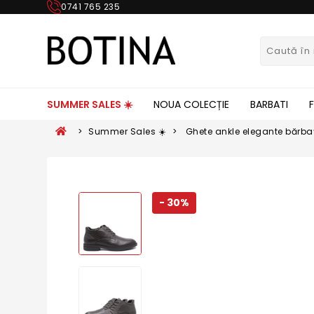
0741 765 235
SUMMER SALES ☀️
NOUA COLECȚIE
BARBATI
>
Summer Sales ☀️
>
Ghete ankle elegante bărbaț
OTR670017
- 30%