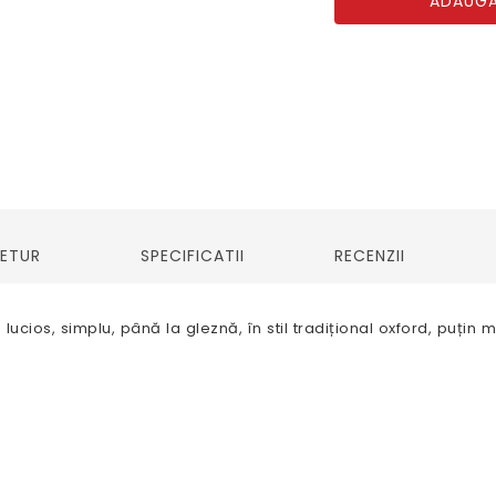
ADAUGĂ
RETUR
SPECIFICATII
RECENZII
ucios, simplu, până la gleznă, în stil tradițional oxford, puțin mai