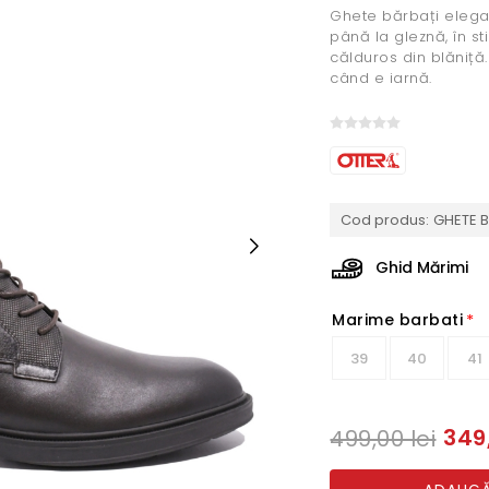
Ghete bărbați elegant
până la gleznă, în sti
călduros din blăniță. 
când e iarnă.
Cod produs:
GHETE B
Ghid Mărimi
Marime barbati
*
39
40
41
349,
499,00 lei