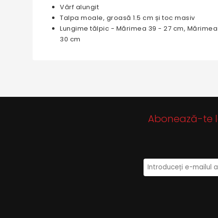
Vârf alungit
Talpa moale, groasă 1.5 cm și toc masiv
Lungime tălpic - Mărimea 39 - 27 cm, Mărimea
30 cm
Abonează-te la 