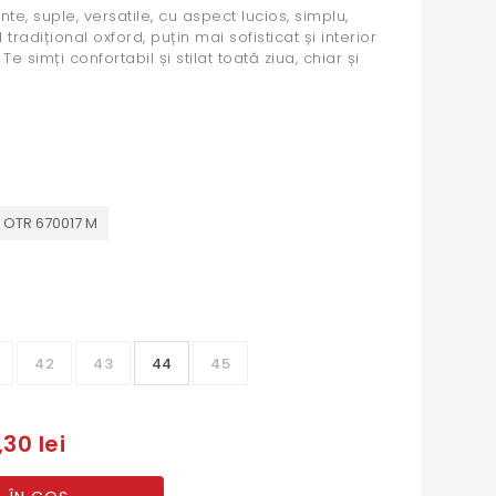
e, suple, versatile, cu aspect lucios, simplu,
l tradițional oxford, puțin mai sofisticat și interior
Te simți confortabil și stilat toată ziua, chiar și
 OTR 670017 M
42
43
44
45
30 lei