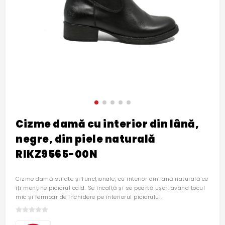
Cizme damă cu interior din lână,
negre, din piele naturală
RIKZ9565-00N
Cizme damă stilate și funcționale, cu interior din lână naturală ce
îți menține piciorul cald. Se încalță și se poartă ușor, având tocul
mic și fermoar de închidere pe interiorul piciorului.