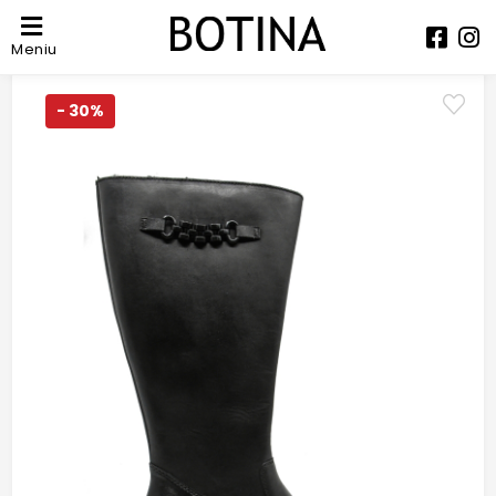
Meniu
- 30%