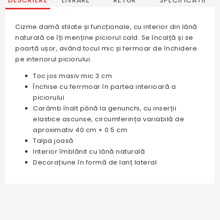
DESCRIERE
LIVRARE
RETUR
SPECIFICATII
Cizme damă stilate și funcționale, cu interior din lână
naturală ce îți menține piciorul cald. Se încalță și se
poartă ușor, având tocul mic și fermoar de închidere
pe interiorul piciorului.
Toc jos masiv mic 3 cm
Închise cu ferrmoar în partea interioară a
piciorului
Carâmb înalt până la genunchi, cu inserții
elastice ascunse, circumferința variabilă de
aproximativ 40 cm + 0.5 cm
Talpa joasă
Interior îmblănit cu lână naturală
Decorațiune în formă de lanț lateral