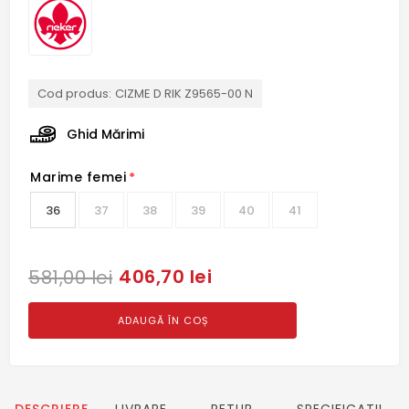
Cod produs:
CIZME D RIK Z9565-00 N
Ghid Mărimi
Marime femei
*
36
37
38
39
40
41
406,70 lei
581,00 lei
ADAUGĂ ÎN COȘ