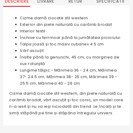
DESCRIERE
LIVRARE
RETUR
SPECIFICATII
Cizme damă ciocate stil western
Exterior din piele naturală cu carâmb brodat
Interior textil
Închise cu ferrmoar până la jumătatea piciorului
Talpa joasă și toc masiv cubanex 4.5 cm
Vârf ascuțit
Înalte până la genunchi, 45 cm, cu marginea de
sus rotunjită
Lungime tălpic - Mărimea 36 - 24 cm, Mărimea
37- 24.5 cm, Mărimea 38- 25 cm, Mărimea 39 -
25.5 cm, Mărimea 40 - 26 cm
Cizme damă ciocate stil western, din piele naturală cu
carâmb brodat, vârf ascuțit și toc conic, un model care
n-a iesit și nu va ieși niciodată din trend. Le încalți și te
simți stăpână pe tine și stăpâna întregului univers.