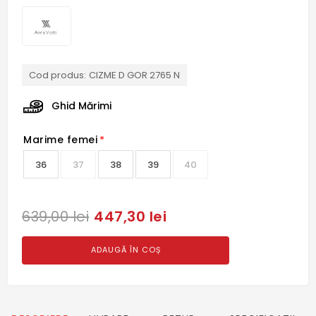
Cod produs:
CIZME D GOR 2765 N
Ghid Mărimi
Marime femei
*
36
37
38
39
40
447,30 lei
639,00 lei
ADAUGĂ ÎN COȘ