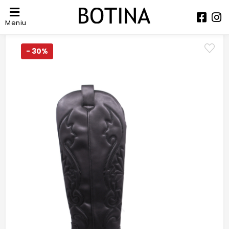
Meniu
- 30%