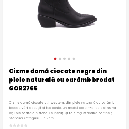
Cizme damă ciocate negre din
piele naturală cu carâmb brodat
GOR2765
Cizme damă ciocate stil western, din piele naturală cu carâmb
brodat, vârf ascuțit și toc conic, un model care n-a iesit și nu va
ieși niciodată din trend. Le încalți și te simți stăpână pe tine și
stăpâna întregului univers.