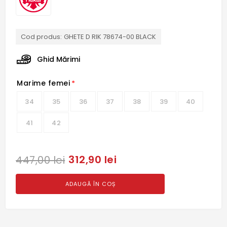
Cod produs:
GHETE D RIK 78674-00 BLACK
Ghid Mărimi
Marime femei
*
34
35
36
37
38
39
40
41
42
312,90 lei
447,00 lei
ADAUGĂ ÎN COȘ