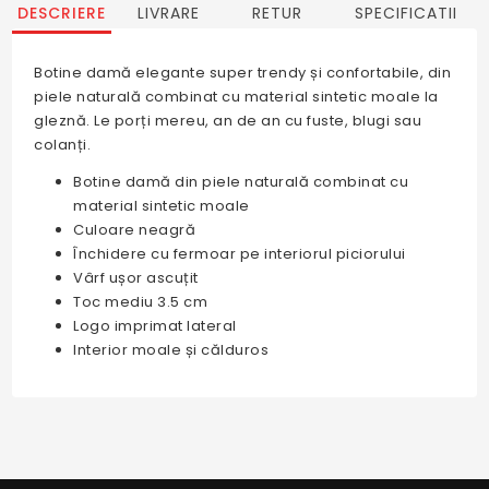
DESCRIERE
LIVRARE
RETUR
SPECIFICATII
Botine damă elegante super trendy și confortabile, din
piele naturală combinat cu material sintetic moale la
gleznă. Le porți mereu, an de an cu fuste, blugi sau
colanți.
Botine damă din piele naturală combinat cu
material sintetic moale
Culoare neagră
Închidere cu fermoar pe interiorul piciorului
Vârf ușor ascuțit
Toc mediu 3.5 cm
Logo imprimat lateral
Interior moale și călduros