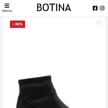
Meniu
- 30%