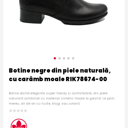
Botine negre din piele naturală,
cu carâmb moale RIK78674-00
Botine damă elegante super trendy și confortabile, din piele
naturală combinat cu material sintetic moale la gleznă. Le porți
mereu, an de an cu fuste, blugi sau colanți.