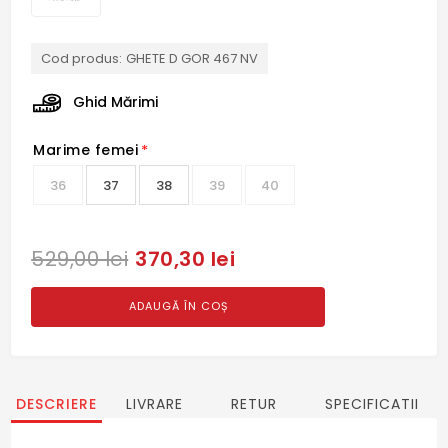
Cod produs:
GHETE D GOR 467 NV
Ghid Mărimi
Marime femei
*
36
37
38
39
40
370,30 lei
529,00 lei
ADAUGĂ ÎN COȘ
DESCRIERE
LIVRARE
RETUR
SPECIFICATII