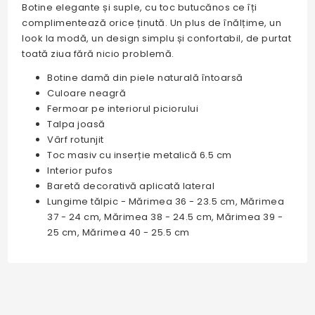
Botine elegante și suple, cu toc butucănos ce îți
complimentează orice ținută. Un plus de înălțime, un
look la modă, un design simplu și confortabil, de purtat
toată ziua fără nicio problemă.
Botine damă din piele naturală întoarsă
Culoare neagră
Fermoar pe interiorul piciorului
Talpa joasă
Vârf rotunjit
Toc masiv cu inserție metalică 6.5 cm
Interior pufos
Baretă decorativă aplicată lateral
Lungime tălpic - Mărimea 36 - 23.5 cm, Mărimea
37 - 24 cm, Mărimea 38 - 24.5 cm, Mărimea 39 -
25 cm, Mărimea 40 - 25.5 cm