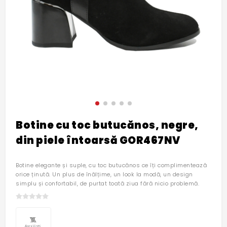
Botine cu toc butucănos, negre,
din piele întoarsă GOR467NV
Botine elegante și suple, cu toc butucănos ce îți complimentează
orice ținută. Un plus de înălțime, un look la modă, un design
simplu și confortabil, de purtat toată ziua fără nicio problemă.