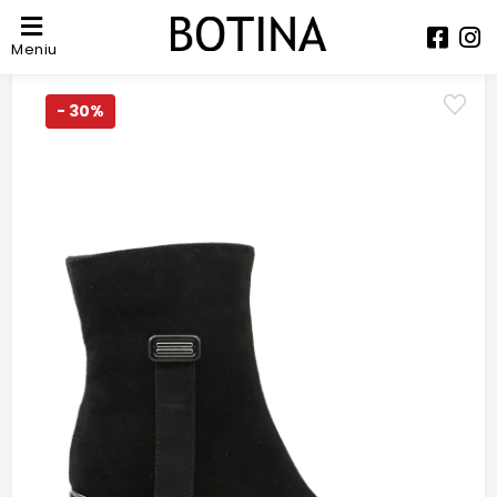
Meniu
- 30%