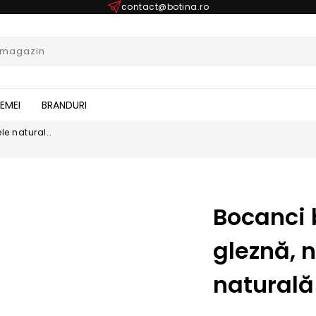
contact@botina.ro
FEMEI
BRANDURI
ele naturală
Bocanci 
gleznă, n
natural