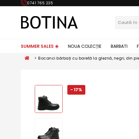
0741 765 235
SUMMER SALES ☀️
NOUA COLECȚIE
BARBATI
>
Bocanci bărbați cu baretă la gleznă, negri, din pi
GOR7824
- 17%