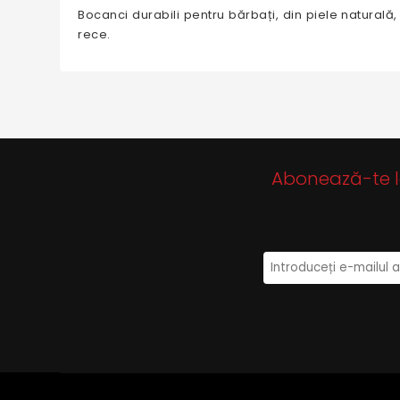
Bocanci durabili pentru bărbați, din piele naturală,
rece.
Abonează-te la 