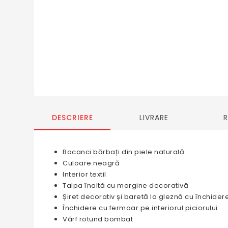
DESCRIERE
LIVRARE
Bocanci bărbați din piele naturală
Culoare neagră
Interior textil
Talpa înaltă cu margine decorativă
Șiret decorativ și baretă la gleznă cu închider
Închidere cu fermoar pe interiorul piciorului
Vârf rotund bombat