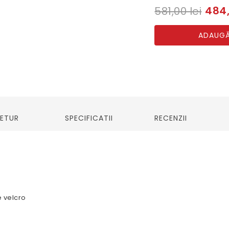
484,
581,00 lei
ADAUGĂ
RETUR
SPECIFICATII
RECENZII
e velcro