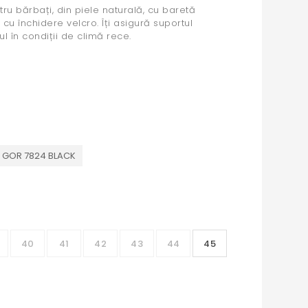
tru bărbați, din piele naturală, cu baretă
cu închidere velcro. Îți asigură suportul
ul în condiții de climă rece.
B GOR 7824 BLACK
40
41
42
43
44
45