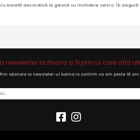
 cu baretă decorativă la gleznă cu închidere velcro. Îți asigură s
newsletter botina.ro și fii primul care află of
Prin abonare la newsleter-ul botina.ro confirm ca am peste 18 ani.