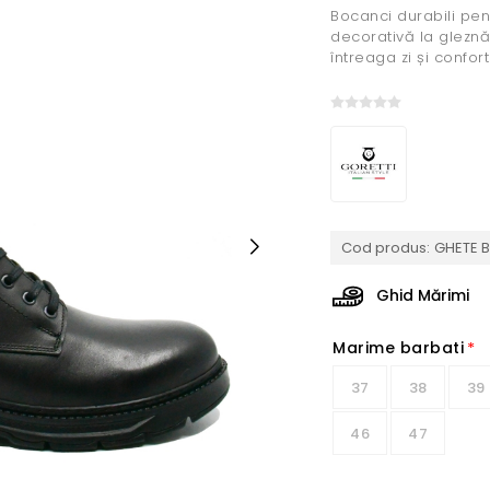
Bocanci durabili pen
decorativă la gleznă 
întreaga zi și confort
Cod produs:
GHETE 
Ghid Mărimi
Marime barbati
*
37
38
39
46
47