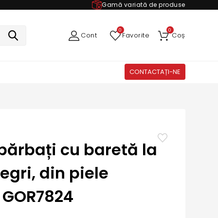
Gamă variată de produse
0
0
Cont
Favorite
Coș
CONTACTAȚI-NE
bărbați cu baretă la
egri, din piele
ă GOR7824