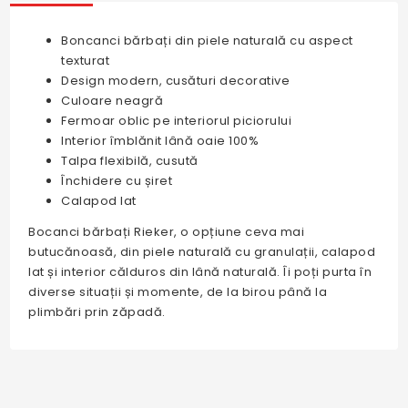
Boncanci bărbați din piele naturală cu aspect
texturat
Design modern, cusături decorative
Culoare neagră
Fermoar oblic pe interiorul piciorului
Interior îmblănit lână oaie 100%
Talpa flexibilă, cusută
Închidere cu șiret
Calapod lat
Bocanci bărbați Rieker, o opțiune ceva mai
butucănoasă, din piele naturală cu granulații, calapod
lat și interior călduros din lână naturală. Îi poți purta în
diverse situații și momente, de la birou până la
plimbări prin zăpadă.