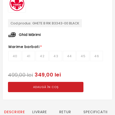
Cod produs:
GHETE B RIK B3343-00 BLACK
Ghid Mărimi
Marime barbati
*
40
41
42
43
44
45
46
349,00 lei
499,00 lei
ADAUGĂ ÎN COȘ
DESCRIERE
LIVRARE
RETUR
SPECIFICATII