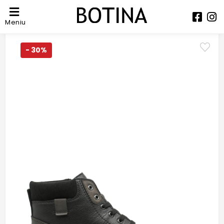
Meniu
- 30%