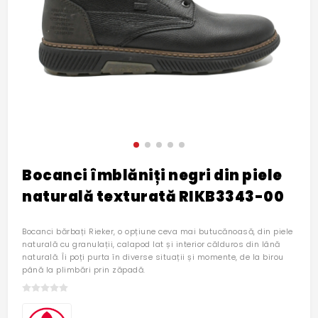
Bocanci îmblăniți negri din piele
naturală texturată RIKB3343-00
Bocanci bărbați Rieker, o opțiune ceva mai butucănoasă, din piele
naturală cu granulații, calapod lat și interior călduros din lână
naturală. Îi poți purta în diverse situații și momente, de la birou
până la plimbări prin zăpadă.