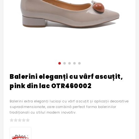
Balerini eleganți cu vârf ascuțit,
pink din lac OTR460002
Balerini extra eleganți lucioși cu vârf ascuțit și aplicații decorative
supradimensionate, care combină perfect forma balerinilor
tradiționali cu stilul modern inovativ.