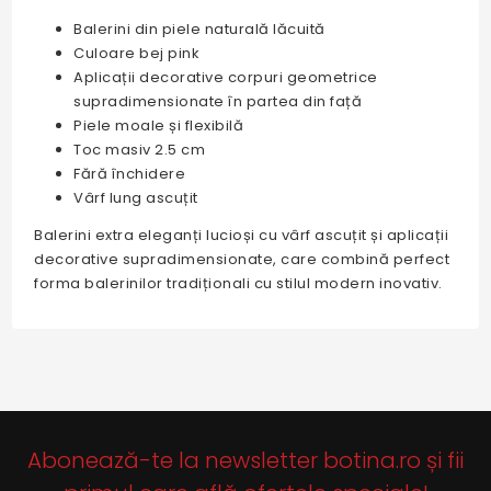
Balerini din piele naturală lăcuită
Culoare bej pink
Aplicații decorative corpuri geometrice
supradimensionate în partea din față
Piele moale și flexibilă
Toc masiv 2.5 cm
Fără închidere
Vârf lung ascuțit
Balerini extra eleganți lucioși cu vârf ascuțit și aplicații
decorative supradimensionate, care combină perfect
forma balerinilor tradiționali cu stilul modern inovativ.
Abonează-te la newsletter botina.ro și fii