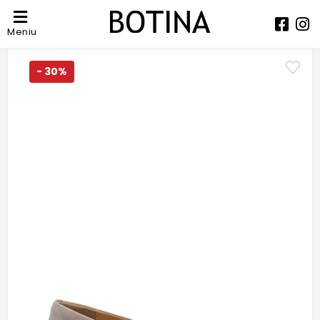
Meniu
- 30%