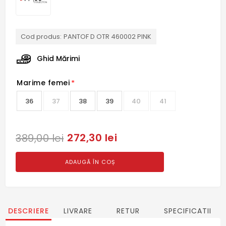
Cod produs:
PANTOF D OTR 460002 PINK
Ghid Mărimi
Marime femei
*
36
37
38
39
40
41
272,30 lei
389,00 lei
ADAUGĂ ÎN COȘ
DESCRIERE
LIVRARE
RETUR
SPECIFICATII