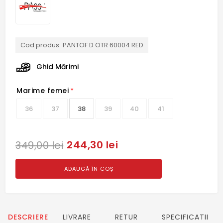
Cod produs:
PANTOF D OTR 60004 RED
Ghid Mărimi
Marime femei
*
36
37
38
39
40
41
244,30 lei
349,00 lei
ADAUGĂ ÎN COȘ
DESCRIERE
LIVRARE
RETUR
SPECIFICATII