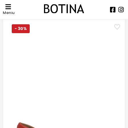
Meniu
- 30%