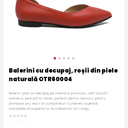
Balerini cu decupaj, roșii din piele
naturală OTR60004
Balerini plați cu decupaj pe interiorul piciorului, vârf ascuțit
comod și pernuță la călcâi, perfecți pentru serviciu, pentru
plimbare sau ieșiri la cumpărături. Culoarea superbă
completează aspectul și te îndeamnă să-i alegi.