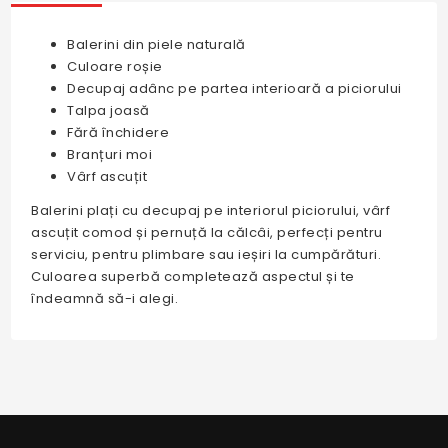
Balerini din piele naturală
Culoare roșie
Decupaj adânc pe partea interioară a piciorului
Talpa joasă
Fără închidere
Branțuri moi
Vârf ascuțit
Balerini plați cu decupaj pe interiorul piciorului, vârf
ascuțit comod și pernuță la călcâi, perfecți pentru
serviciu, pentru plimbare sau ieșiri la cumpărături.
Culoarea superbă completează aspectul și te
îndeamnă să-i alegi.