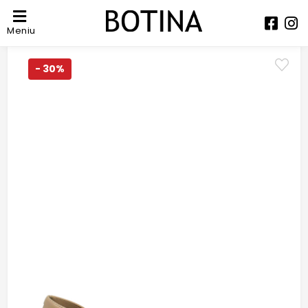
Meniu
- 30%