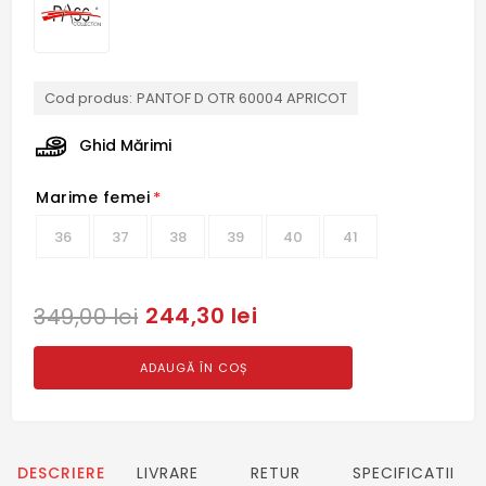
Cod produs:
PANTOF D OTR 60004 APRICOT
Ghid Mărimi
Marime femei
*
36
37
38
39
40
41
244,30 lei
349,00 lei
ADAUGĂ ÎN COȘ
DESCRIERE
LIVRARE
RETUR
SPECIFICATII