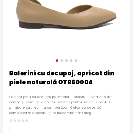
Balerini cu decupaj, apricot din
piele naturală OTR60004
Balerini plați cu decupaj pe interiorul piciorului, vârf ascuțit
comod și pernuță la călcâi, perfecți pentru serviciu, pentru
plimbare sau ieșiri la cumpărături. Culoarea superbă
completează aspectul și te îndeamnă să-i alegi.