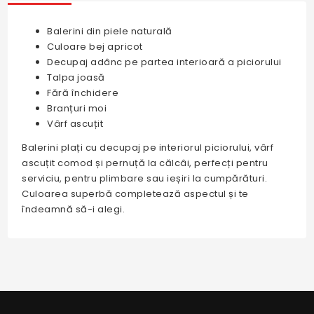
Balerini din piele naturală
Culoare bej apricot
Decupaj adânc pe partea interioară a piciorului
Talpa joasă
Fără închidere
Branțuri moi
Vârf ascuțit
Balerini plați cu decupaj pe interiorul piciorului, vârf
ascuțit comod și pernuță la călcâi, perfecți pentru
serviciu, pentru plimbare sau ieșiri la cumpărături.
Culoarea superbă completează aspectul și te
îndeamnă să-i alegi.