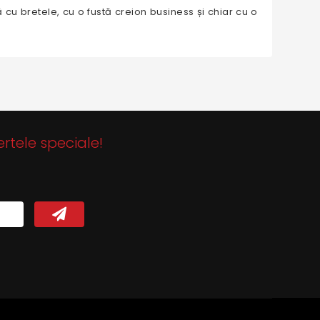
ă cu bretele, cu o fustă creion business și chiar cu o
ertele speciale!