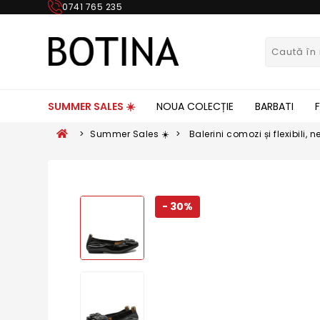
0741 765 235
SUMMER SALES ☀️
NOUA COLECȚIE
BARBATI
>
Summer Sales ☀️
>
Balerini comozi și flexibili,
- 30%