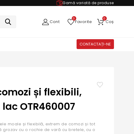
Gamă variată de produse
0
0
Cont
Favorite
Coș
CONTACTAȚI-NE
omozi și flexibili,
n lac OTR460007
piele moale și flexibilă, extrem de comozi și tot
ă grozav cu o rochie de vară cu bretele, cu o