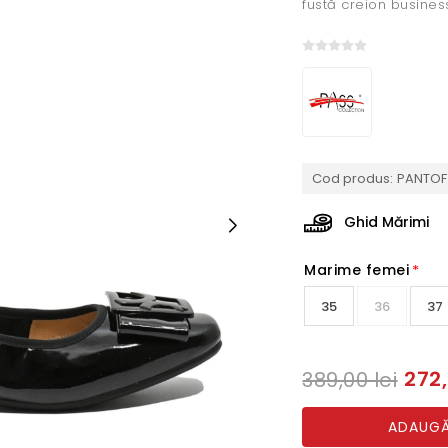
fustă creion business
Cod produs:
PANTOF
Ghid Mărimi
Marime femei
*
35
36
37
272,
389,00 lei
ADAUGĂ