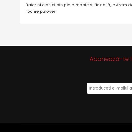
Balerini clasici din piele moale și flexibilă, extrem
rochie pulover.
Abonează-te la 