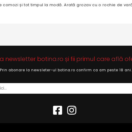
 de comozi și tot timpul la modă. Arată grozav cu o rochie de var
newsletter botina.ro și fii primul care află of
Prin abonare la newsleter-ul botina.ro confirm ca am peste 18 ani.