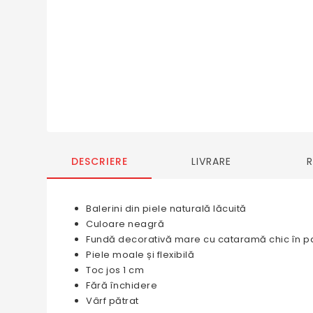
DESCRIERE
LIVRARE
Balerini din piele naturală lăcuită
Culoare neagră
Fundă decorativă mare cu cataramă chic în pa
Piele moale și flexibilă
Toc jos 1 cm
Fără închidere
Vârf pătrat