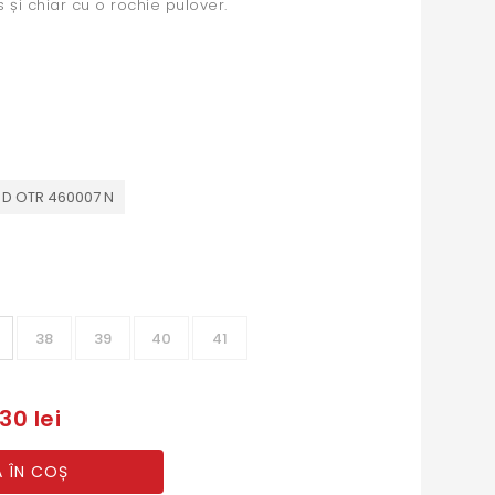
 și chiar cu o rochie pulover.
 D OTR 460007 N
38
39
40
41
30 lei
 ÎN COȘ