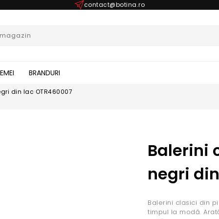
contact@botina.ro
FEMEI
BRANDURI
 negri din lac OTR460007
Balerini c
negri di
Balerini clasici din 
timpul la modă. Arat