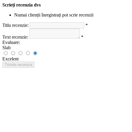
Scrieți recenzia dvs
Numai clienții înregistrați pot scrie recenzii
Titlu recenzie:
*
Text recenzie:
*
Evaluare:
Slab
Excelent
Trimite recenzia